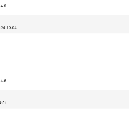
.4.9
024 10:04
.4.6
4:21