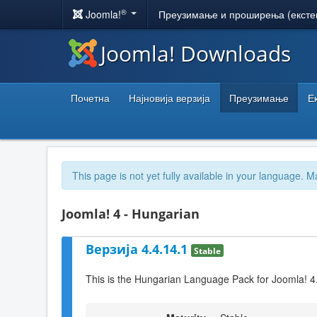
®
Joomla!
Преузимање и проширења (ексте
Joomla! Downloads
Почетна
Најновија верзија
Преузимање
Е
This page is not yet fully available in your language. M
Joomla! 4 - Hungarian
Верзија 4.4.14.1
Stable
This is the Hungarian Language Pack for Joomla! 4