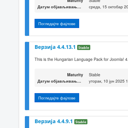
Maturity
Stable
Датум објављивања верзије
среда, 15 октобар 2
Погледајте фајлове
Верзија 4.4.13.1
Stable
This is the Hungarian Language Pack for Joomla! 4
Maturity
Stable
Датум објављивања верзије
уторак, 10 јун 2025 
Погледајте фајлове
Верзија 4.4.9.1
Stable