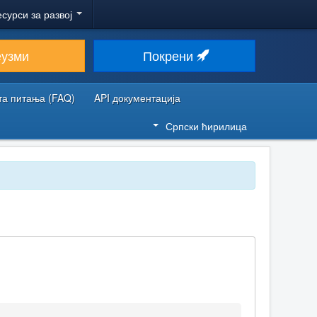
есурси за развој
еузми
Покрени
та питања (FAQ)
API документација
Српски ћирилица