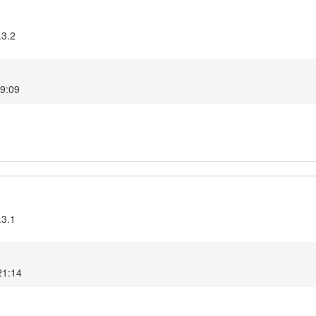
.3.2
19:09
.3.1
21:14