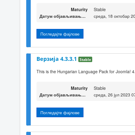
Maturity
Stable
Датум објављивања верзије
среда, 18 октобар 2
Погледајте фајлове
Верзија 4.3.3.1
Stable
This is the Hungarian Language Pack for Joomla! 4
Maturity
Stable
Датум објављивања верзије
среда, 26 јул 2023 0
Погледајте фајлове