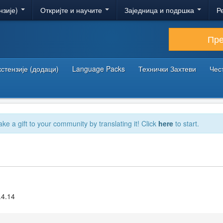
нзије)
Откријте и научите
Заједница и подршка
Р
Пр
кстензије (додаци)
Language Packs
Технички Захтеви
Чес
ake a gift to your community by translating it! Click
here
to start.
.4.14