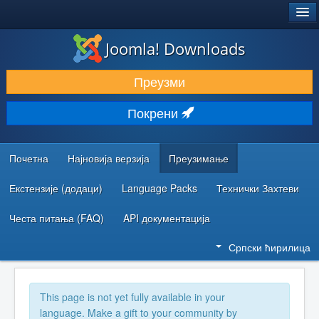
®
JOOMLA!
Joomla! Downloads
ПРЕУЗИМАЊЕ И ПРОШИРЕЊА (ЕКСТЕНЗИЈЕ)
Преузми
ОТКРИЈТЕ И НАУЧИТЕ
Покрени
ЗАЈЕДНИЦА И ПОДРШКА
РЕСУРСИ ЗА РАЗВОЈ
Почетна
Најновија верзија
Преузимање
Екстензије (додаци)
Language Packs
Технички Захтеви
Честа питања (FAQ)
API документација
Српски ћирилица
This page is not yet fully available in your
language. Make a gift to your community by