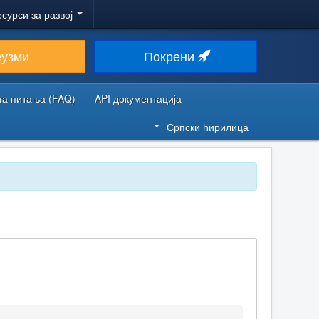
есурси за развој
еузми
Покрени
та питања (FAQ)
API документација
Српски ћирилица