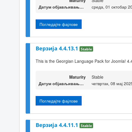
Maturity
Stable
Датум објављивања верзије
среда, 01 октобар 2
Погледајте фајлове
Верзија 4.4.13.1
Stable
This is the Georgian Language Pack for Joomla! 4.
Maturity
Stable
Датум објављивања верзије
четвртак, 08 мај 202
Погледајте фајлове
Верзија 4.4.11.1
Stable