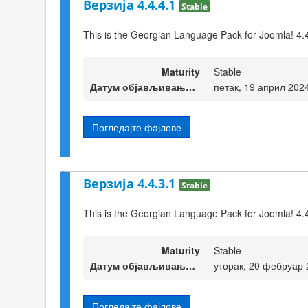
Верзија 4.4.4.1
Stable
This is the Georgian Language Pack for Joomla! 4.
Maturity
Stable
Датум објављивања верзије
петак, 19 април 202
Погледајте фајлове
Верзија 4.4.3.1
Stable
This is the Georgian Language Pack for Joomla! 4.
Maturity
Stable
Датум објављивања верзије
уторак, 20 фебруар 
Погледајте фајлове