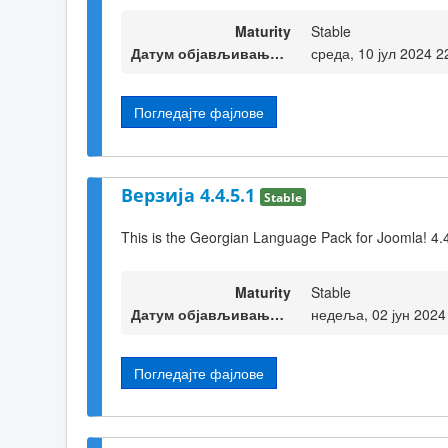
Maturity
Stable
Датум објављивања верзије
среда, 10 јул 2024 2
Погледајте фајлове
Верзија 4.4.5.1
Stable
This is the Georgian Language Pack for Joomla! 4.
Maturity
Stable
Датум објављивања верзије
недеља, 02 јун 2024
Погледајте фајлове