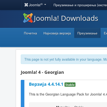
®
Joomla!
Преузимање и проширења (ексте
Joomla! Downloads
Почетна
Најновија верзија
Преузимање
Е
This page is not yet fully available in your language. M
Joomla! 4 - Georgian
Верзија 4.4.14.1
Stable
This is the Georgian Language Pack for Joomla! 4.