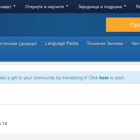
нзије)
Откријте и научите
Заједница и подршка
Р
Пр
кстензије (додаци)
Language Packs
Технички Захтеви
Чес
ake a gift to your community by translating it! Click
here
to start.
4.14