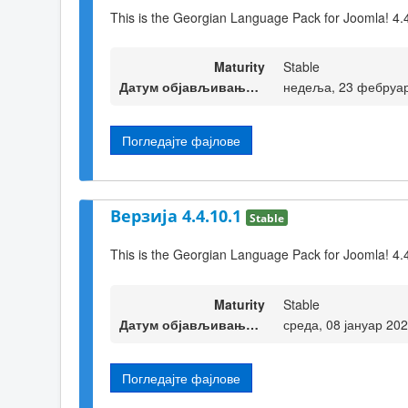
This is the Georgian Language Pack for Joomla! 4.
Maturity
Stable
Датум објављивања верзије
недеља, 23 фебруар
Погледајте фајлове
Верзија 4.4.10.1
Stable
This is the Georgian Language Pack for Joomla! 4.
Maturity
Stable
Датум објављивања верзије
среда, 08 јануар 20
Погледајте фајлове