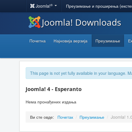
®
Joomla!
Преузимање и проширења (ексте
Joomla! Downloads
Почетна
Најновија верзија
Преузимање
Е
This page is not yet fully available in your language. M
Joomla! 4 - Esperanto
Нема пронађених издања
Ви сте овде:
Почетак
/
Преузимање
/
Joomla! 1.0