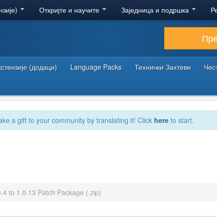
нзије)
Откријте и научите
Заједница и подршка
Р
Пр
кстензије (додаци)
Language Packs
Технички Захтеви
Чес
ake a gift to your community by translating it! Click
here
to start.
.4 to 1.0.13 Patch Package (.zip)