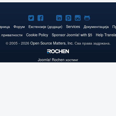
Joomla!
Joomla!
Joomla!
Joomla!
Joomla!
Joomla!
Joomla!
нa
нa
нa
нa
нa
нa
нa
едница
Форум
Екстензије (додаци)
Services
Документација
П
Twitteru
Facebooku
YouTube
LinkedIn
Pinterest
Instagram
GitHub
 приватности
Cookie Policy
Sponsor Joomla! with $5
Help Transl
© 2005 - 2026
Open Source Matters, Inc.
Сва права задржана.
Joomla!
Rochen хостинг