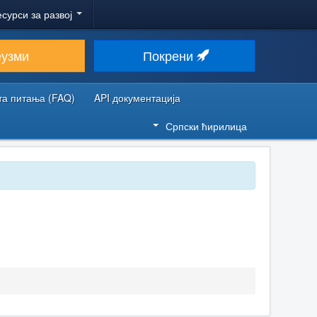
есурси за развој
еузми
Покрени
та питања (FAQ)
API документација
Српски ћирилица