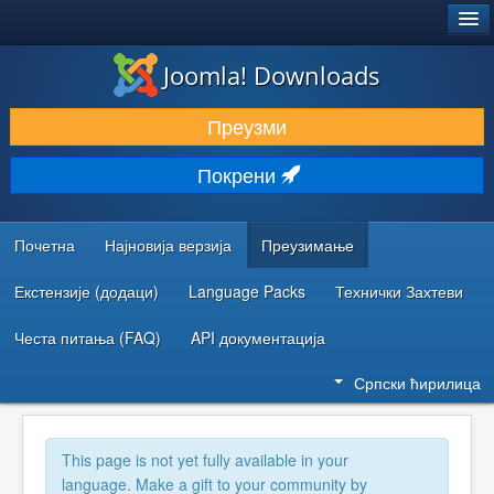
®
JOOMLA!
Joomla! Downloads
ПРЕУЗИМАЊЕ И ПРОШИРЕЊА (ЕКСТЕНЗИЈЕ)
Преузми
ОТКРИЈТЕ И НАУЧИТЕ
Покрени
ЗАЈЕДНИЦА И ПОДРШКА
РЕСУРСИ ЗА РАЗВОЈ
Почетна
Најновија верзија
Преузимање
Екстензије (додаци)
Language Packs
Технички Захтеви
Честа питања (FAQ)
API документација
Српски ћирилица
This page is not yet fully available in your
language. Make a gift to your community by