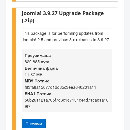
Joomla! 3.9.27 Upgrade Package
(.zip)
This package is for performing updates from
Joomla! 2.5 and previous 3.x releases to 3.9.27.
Преузимања
820.885 пута
Величина фајла
11,87 MB
MD5 Потпис
f83fa8a15077d1dd35c3eea640201a11
SHA1 Потпис
56b261121a705f7d6c1e7134c44d71cae1a10
9f7
Преузми