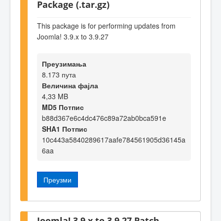
Package (.tar.gz)
This package is for performing updates from
Joomla! 3.9.x to 3.9.27
Преузимања
8.173 пута
Величина фајла
4,33 MB
MD5 Потпис
b88d367e6c4dc476c89a72ab0bca591e
SHA1 Потпис
10c443a5840289617aafe784561905d36145a
6aa
Преузми
Joomla! 3.9.x to 3.9.27 Patch