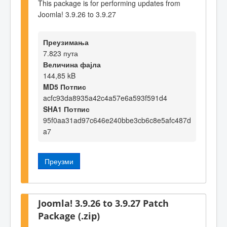
This package is for performing updates from
Joomla! 3.9.26 to 3.9.27
Преузимања
7.823 пута
Величина фајла
144,85 kB
MD5 Потпис
acfc93da8935a42c4a57e6a593f591d4
SHA1 Потпис
95f0aa31ad97c646e240bbe3cb6c8e5afc487d
a7
Преузми
Joomla! 3.9.26 to 3.9.27 Patch
Package (.zip)