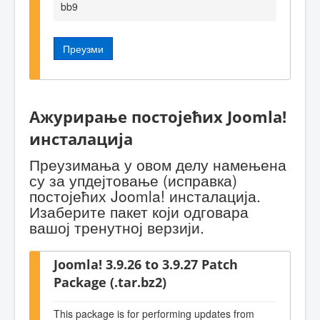
bb9
Преузми
Ажурирање постојећих Joomla!
инсталација
Преузимања у овом делу намењена
су за упдејтовање (исправка)
постојећих Joomla! инсталација.
Изаберите пакет који одговара
вашој тренутној верзији.
Joomla! 3.9.26 to 3.9.27 Patch
Package (.tar.bz2)
This package is for performing updates from