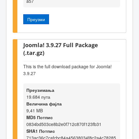
a57
Преузми
Joomla! 3.9.27 Full Package
(.tar.gz)
This is the full download package for Joomla!
3.9.27
Преузимања
19.684 пута
Величина фајла
9,41 MB
MD5 Потпис
0834bd503ce8b2e0f712c870f123fb31
SHA1 Потпис
713ac36c7cafcbc84a45638034f8c2a4c78285