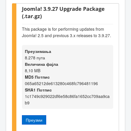
Joomla! 3.9.27 Upgrade Package
(.tar.gz)
This package is for performing updates from
Joomla! 2.5 and previous 3.x releases to 3.9.27.
Преузимања
8.278 пута
Величина фајла
8,10 MB
MD5 Потпис
065a65212de613280c468fc796481196
SHA1 Потпис
1c1749c929022df6e58c86fa1652cc709aa9ca
b9
Преузми