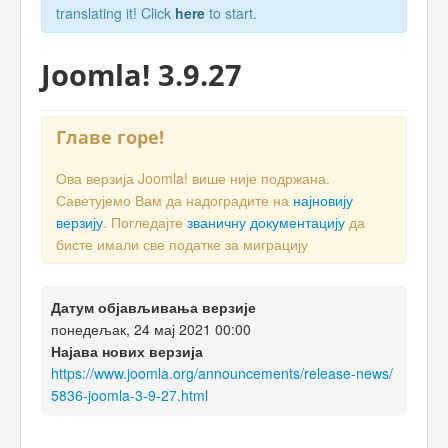
translating it! Click
here
to start.
Joomla! 3.9.27
Главе горе!
Ова верзија Joomla! више није подржана.
Саветујемо Вам да надоградите на
најновију
верзију
. Погледајте
званичну документацију
да
бисте имали све податке за миграцију
Датум објављивања верзије
понедељак, 24 мај 2021 00:00
Најава нових верзија
https://www.joomla.org/announcements/release-news/
5836-joomla-3-9-27.html