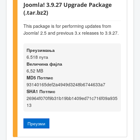
Joomla! 3.9.27 Upgrade Package
(.tar.bz2)
This package is for performing updates from
Joomla! 2.5 and previous 3.x releases to 3.9.27.
Преузимања
6.518 пута
Величина фајла
6,52 MB
MD5 Потпис
93140165def2a4949d3248b6744633a7
SHA1 Потпис
26964f070f9b31b19bb1409ed71c716f09a935
13
Преузми