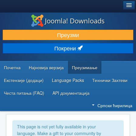
®
JOOMLA!
Joomla! Downloads
ПРЕУЗИМАЊЕ И ПРОШИРЕЊА (ЕКСТЕНЗИЈЕ)
Преузми
ОТКРИЈТЕ И НАУЧИТЕ
Покрени
ЗАЈЕДНИЦА И ПОДРШКА
РЕСУРСИ ЗА РАЗВОЈ
Почетна
Најновија верзија
Преузимање
Екстензије (додаци)
Language Packs
Технички Захтеви
Честа питања (FAQ)
API документација
Српски ћирилица
This page is not yet fully available in your
language. Make a gift to your community by