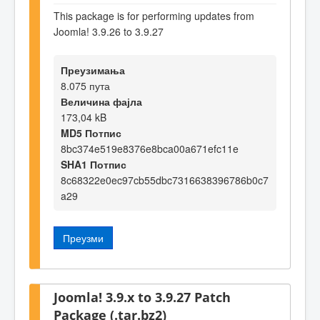
This package is for performing updates from
Joomla! 3.9.26 to 3.9.27
Преузимања
8.075 пута
Величина фајла
173,04 kB
MD5 Потпис
8bc374e519e8376e8bca00a671efc11e
SHA1 Потпис
8c68322e0ec97cb55dbc7316638396786b0c7
a29
Преузми
Joomla! 3.9.x to 3.9.27 Patch
Package (.tar.bz2)