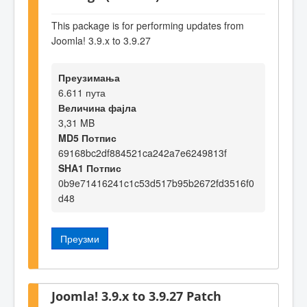
This package is for performing updates from
Joomla! 3.9.x to 3.9.27
Преузимања
6.611 пута
Величина фајла
3,31 MB
MD5 Потпис
69168bc2df884521ca242a7e6249813f
SHA1 Потпис
0b9e71416241c1c53d517b95b2672fd3516f0
d48
Преузми
Joomla! 3.9.x to 3.9.27 Patch