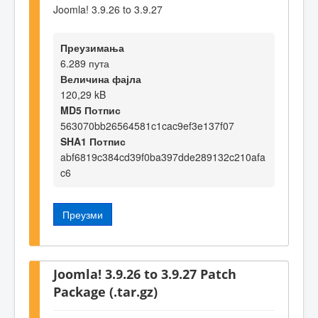
Joomla! 3.9.26 to 3.9.27
Преузимања
6.289 пута
Величина фајла
120,29 kB
MD5 Потпис
563070bb26564581c1cac9ef3e137f07
SHA1 Потпис
abf6819c384cd39f0ba397dde289132c210afa
c6
Преузми
Joomla! 3.9.26 to 3.9.27 Patch
Package (.tar.gz)