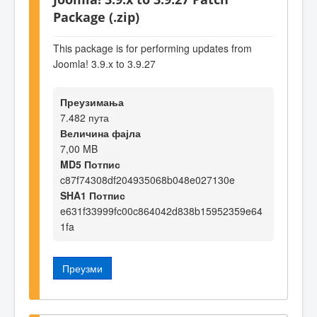
Package (.zip)
This package is for performing updates from
Joomla! 3.9.x to 3.9.27
Преузимања
7.482 пута
Величина фајла
7,00 MB
MD5 Потпис
c87f74308df204935068b048e027130e
SHA1 Потпис
e631f33999fc00c864042d838b15952359e64
1fa
Преузми