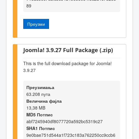
89
Преузми
Joomla! 3.9.27 Full Package (.zip)
This is the full download package for Joomla!
3.9.27
Преузимања
63.208 пута
Величина фајла
13,38 MB
MD5 Потпис
abf7245940df8077720a592bc5319c27
SHA1 Потпис
9e0bae751d544a1f723c183a762250cc9ccb6