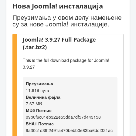
Нова Joomla! инсталација
Преузимања у овом делу намењене
су за нове Joomla! инсталације.
Joomla! 3.9.27 Full Package
(.tar.bz2)
This is the full download package for Joomla!
3.9.27
Преузимања
11.819 пута
Величина фајла
7,67 MB
MD5 Потпис
09b0f6c01eb322e55dda7df57d443158
SHA1 Потпис
9a30c1d39f2491a470bebb0e83ba6ddf321ac