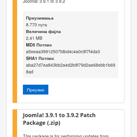
Joomla! 3.9.1 to 3.9.2
Преузимања
8.770 пута
Величина фајла
2,41 MB
MD5 Потпис
a5eeaa39912507fdbd4c4a0c9f7f4da3
SHA1 Потпис
aba27d7ea843bb2a4d2b9f79d2ae68ebb1b69
8ad
Преузми
Joomla! 3.9.1 to 3.9.2 Patch
Package (.zip)
This package is for performing updates from