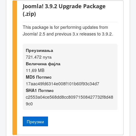
Joomla! 3.9.2 Upgrade Package
(.zip)
This package is for performing updates from
Joomla! 2.5 and previous 3.x releases to 3.9.2.
Преузимања
721.472 пута
Величина фајла
11,69 MB
MD5 Потпис
17aac49fd6314e008f101b60f93c34d7
SHA1 Потпис
c2553a04ce568dd8cc80971508427732f8d48
9c0
Преузми