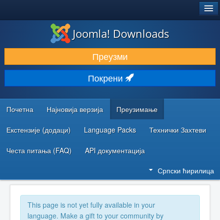
®
JOOMLA!
Joomla! Downloads
ПРЕУЗИМАЊЕ И ПРОШИРЕЊА (ЕКСТЕНЗИЈЕ)
Преузми
ОТКРИЈТЕ И НАУЧИТЕ
Покрени
ЗАЈЕДНИЦА И ПОДРШКА
РЕСУРСИ ЗА РАЗВОЈ
Почетна
Најновија верзија
Преузимање
Екстензије (додаци)
Language Packs
Технички Захтеви
Честа питања (FAQ)
API документација
Српски ћирилица
This page is not yet fully available in your
language. Make a gift to your community by