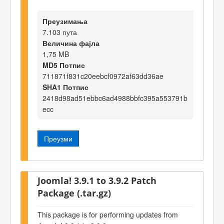
Преузимања
7.103 пута
Величина фајла
1,75 MB
MD5 Потпис
711871f831c20eebcf0972af63dd36ae
SHA1 Потпис
2418d98ad51ebbc6ad4988bbfc395a553791b
ecc
Преузми
Joomla! 3.9.1 to 3.9.2 Patch
Package (.tar.gz)
This package is for performing updates from