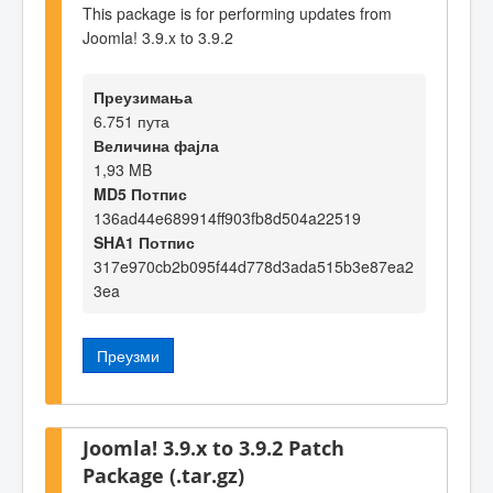
This package is for performing updates from
Joomla! 3.9.x to 3.9.2
Преузимања
6.751 пута
Величина фајла
1,93 MB
MD5 Потпис
136ad44e689914ff903fb8d504a22519
SHA1 Потпис
317e970cb2b095f44d778d3ada515b3e87ea2
3ea
Преузми
Joomla! 3.9.x to 3.9.2 Patch
Package (.tar.gz)