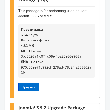
This package is for performing updates from
Joomla! 3.9.x to 3.9.2
Преузимања
6.642 пута
Величина фајла
4,83 MB
MD5 Потпис
3bc3526a4fd971c06ef4ba25e86e968a
SHA1 Потпис
970d05ee71b992cf1278ad478d24fa638802a
3f4
Преузми
Joomla! 3.9.2 Upgrade Package