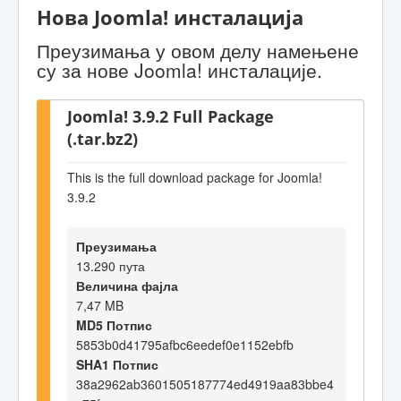
Нова Joomla! инсталација
Преузимања у овом делу намењене
су за нове Joomla! инсталације.
Joomla! 3.9.2 Full Package
(.tar.bz2)
This is the full download package for Joomla!
3.9.2
Преузимања
13.290 пута
Величина фајла
7,47 MB
MD5 Потпис
5853b0d41795afbc6eedef0e1152ebfb
SHA1 Потпис
38a2962ab3601505187774ed4919aa83bbe4