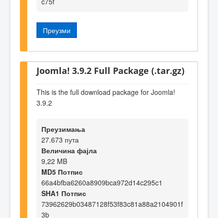
c75f
Преузми
Joomla! 3.9.2 Full Package (.tar.gz)
This is the full download package for Joomla!
3.9.2
Преузимања
27.673 пута
Величина фајла
9,22 MB
MD5 Потпис
66a4bfba6260a8909bca972d14c295c1
SHA1 Потпис
73962629b03487128f53f83c81a88a2104901f
3b