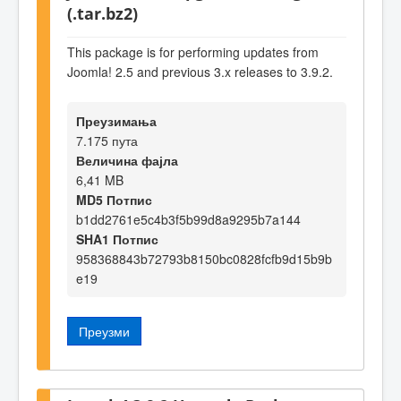
(.tar.bz2)
This package is for performing updates from
Joomla! 2.5 and previous 3.x releases to 3.9.2.
Преузимања
7.175 пута
Величина фајла
6,41 MB
MD5 Потпис
b1dd2761e5c4b3f5b99d8a9295b7a144
SHA1 Потпис
958368843b72793b8150bc0828fcfb9d15b9b
e19
Преузми