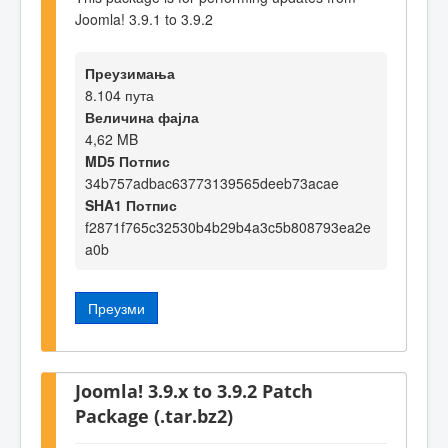
Joomla! 3.9.1 to 3.9.2
Преузимања
8.104 пута
Величина фајла
4,62 MB
MD5 Потпис
34b757adbac63773139565deeb73acae
SHA1 Потпис
f2871f765c32530b4b29b4a3c5b808793ea2e
a0b
Преузми
Joomla! 3.9.x to 3.9.2 Patch
Package (.tar.bz2)