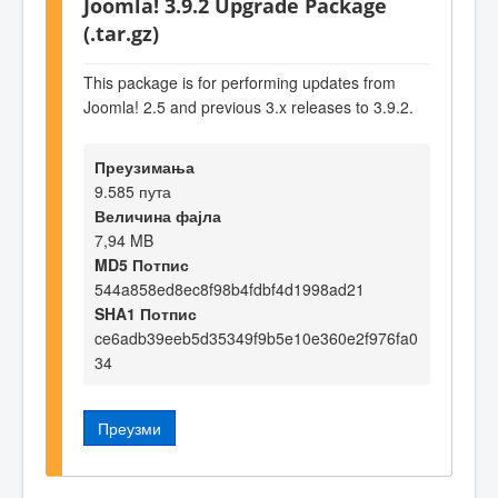
Joomla! 3.9.2 Upgrade Package
(.tar.gz)
This package is for performing updates from
Joomla! 2.5 and previous 3.x releases to 3.9.2.
Преузимања
9.585 пута
Величина фајла
7,94 MB
MD5 Потпис
544a858ed8ec8f98b4fdbf4d1998ad21
SHA1 Потпис
ce6adb39eeb5d35349f9b5e10e360e2f976fa0
34
Преузми