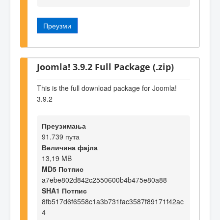
Преузми
Joomla! 3.9.2 Full Package (.zip)
This is the full download package for Joomla!
3.9.2
Преузимања
91.739 пута
Величина фајла
13,19 MB
MD5 Потпис
a7ebe802d842c2550600b4b475e80a88
SHA1 Потпис
8fb517d6f6558c1a3b731fac3587f89171f42ac
4