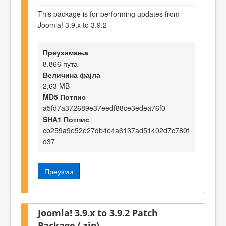
This package is for performing updates from
Joomla! 3.9.x to 3.9.2
Преузимања
8.866 пута
Величина фајла
2,63 MB
MD5 Потпис
a5fd7a372689e37eedf88ce3edea76f0
SHA1 Потпис
cb259a9e52e27db4e4a6137ad51402d7c780f
d37
Преузми
Joomla! 3.9.x to 3.9.2 Patch
Package (.zip)