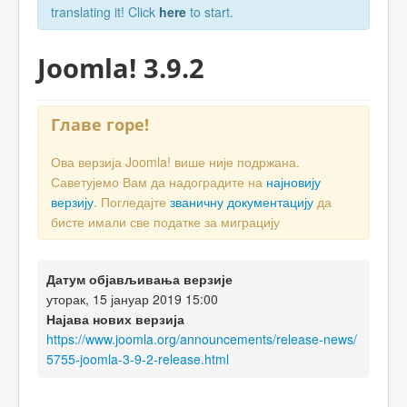
translating it! Click
here
to start.
Joomla! 3.9.2
Главе горе!
Ова верзија Joomla! више није подржана.
Саветујемо Вам да надоградите на
најновију
верзију
. Погледајте
званичну документацију
да
бисте имали све податке за миграцију
Датум објављивања верзије
уторак, 15 јануар 2019 15:00
Најава нових верзија
https://www.joomla.org/announcements/release-news/
5755-joomla-3-9-2-release.html