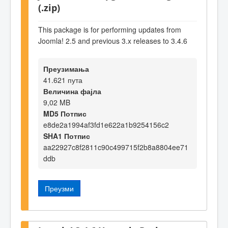
(.zip)
This package is for performing updates from
Joomla! 2.5 and previous 3.x releases to 3.4.6
Преузимања
41.621 пута
Величина фајла
9,02 MB
MD5 Потпис
e8de2a1994af3fd1e622a1b9254156c2
SHA1 Потпис
aa22927c8f2811c90c499715f2b8a8804ee71
ddb
Преузми