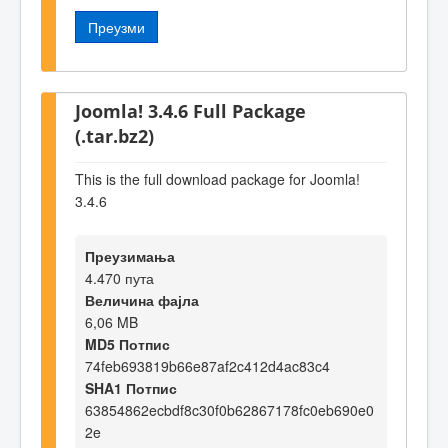
Преузми
Joomla! 3.4.6 Full Package
(.tar.bz2)
This is the full download package for Joomla!
3.4.6
Преузимања
4.470 пута
Величина фајла
6,06 MB
MD5 Потпис
74feb693819b66e87af2c412d4ac83c4
SHA1 Потпис
63854862ecbdf8c30f0b62867178fc0eb690e0
2e