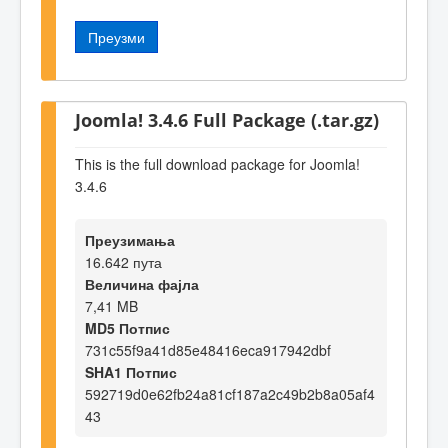
Преузми
Joomla! 3.4.6 Full Package (.tar.gz)
This is the full download package for Joomla!
3.4.6
Преузимања
16.642 пута
Величина фајла
7,41 MB
MD5 Потпис
731c55f9a41d85e48416eca917942dbf
SHA1 Потпис
592719d0e62fb24a81cf187a2c49b2b8a05af4
43