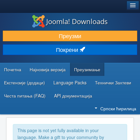
®
JOOMLA!
Joomla! Downloads
ПРЕУЗИМАЊЕ И ПРОШИРЕЊА (ЕКСТЕНЗИЈЕ)
Преузми
ОТКРИЈТЕ И НАУЧИТЕ
Покрени
ЗАЈЕДНИЦА И ПОДРШКА
РЕСУРСИ ЗА РАЗВОЈ
Почетна
Најновија верзија
Преузимање
Екстензије (додаци)
Language Packs
Технички Захтеви
Честа питања (FAQ)
API документација
Српски ћирилица
This page is not yet fully available in your
language. Make a gift to your community by