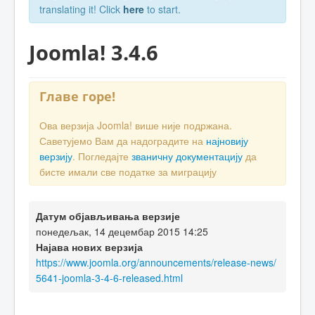
translating it! Click
here
to start.
Joomla! 3.4.6
Главе горе!
Ова верзија Joomla! више није подржана.
Саветујемо Вам да надоградите на
најновију
верзију
. Погледајте
званичну документацију
да
бисте имали све податке за миграцију
Датум објављивања верзије
понедељак, 14 децембар 2015 14:25
Најава нових верзија
https://www.joomla.org/announcements/release-news/
5641-joomla-3-4-6-released.html