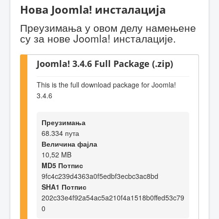
Нова Joomla! инсталација
Преузимања у овом делу намењене
су за нове Joomla! инсталације.
Joomla! 3.4.6 Full Package (.zip)
This is the full download package for Joomla!
3.4.6
Преузимања
68.334 пута
Величина фајла
10,52 MB
MD5 Потпис
9fc4c239d4363a0f5edbf3ecbc3ac8bd
SHA1 Потпис
202c33e4f92a54ac5a210f4a1518b0ffed53c79
0