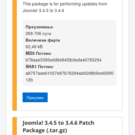
This package is for performing updates from
Joomla! 3.4.5 to 3.4.6
Преузимања
268.706 пута
Величина фајла
62,49 kB
MD5 Потпис
b78aae3395edd9e84f2b3eda40783254
SHA1 Потпис
a8757aae61037e87b76294ad4298b5ee656f0
12b
Преузми
Joomla! 3.4.5 to 3.4.6 Patch
Package (.tar.gz)