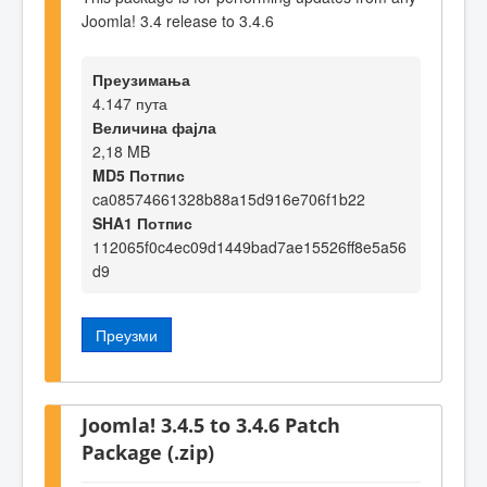
Joomla! 3.4 release to 3.4.6
Преузимања
4.147 пута
Величина фајла
2,18 MB
MD5 Потпис
ca08574661328b88a15d916e706f1b22
SHA1 Потпис
112065f0c4ec09d1449bad7ae15526ff8e5a56
d9
Преузми
Joomla! 3.4.5 to 3.4.6 Patch
Package (.zip)