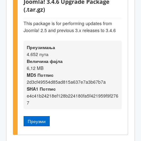
Joomla! 3.4.6 Upgrade Package
(.tar.gz)
This package is for performing updates from
Joomla! 2.5 and previous 3.x releases to 3.4.6
Преузимања
4.652 пута
Величина фајла
6,12 MB
MD5 Потпис
2d3cf49554d85ad815a637e7a3b67b7a
SHA1 Потпис
e4c41b24218ef128b224180fa5f421959f9f276
7
Преузми