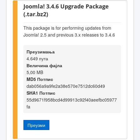
Joomla! 3.4.6 Upgrade Package
(.tar.bz2)
This package is for performing updates from
Joomla! 2.5 and previous 3.x releases to 3.4.6
Преузимања
4.649 пута
Величина фајла
5,00 MB
MD5 Потпис
dab056a9a9fe2a38e570e7512dc60d49
SHA1 Потпис
55d9671f958bcd4d99913c92f40aeefbc05977
fa
Преузми