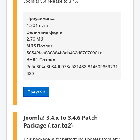
Joomla! 3.4 release to 3.4.6
Преузимања
4.201 пута
Величина фајла
2,76 MB
MD5 Потпис
56542fce836384b8ab463d87670921df
SHA1 Потпис
2d5e604e6b84db078a531483f814609669731
320
Преузми
Joomla! 3.4.x to 3.4.6 Patch
Package (.tar.bz2)
This package is for performing updates from any