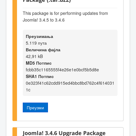
This package is for performing updates from
Joomla! 3.4.5 to 3.4.6
Преузимања
5.119 пута
Величина фајла
42,91 kB
MD5 Потпис
fcbb35c1165555f4e26e1e0bcf5b5d8e
SHA1 Потпис
0e323f41c62cdd915ed4bbc8bd762c4f614031
1c
Преузми
Joomla! 3.4.6 Upgrade Package