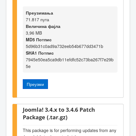
Преузимања
71.817 пута
Величина фајла
3,96 MB
MD5 Потпис
5d96b31c0ad9a732eeb54b677dd3471b
SHA1 Потпис
7945e50ea5ca9db11efdfc52c73ba267f7e29b
5e
Преузми
Joomla! 3.4.x to 3.4.6 Patch
Package (.tar.gz)
This package is for performing updates from any