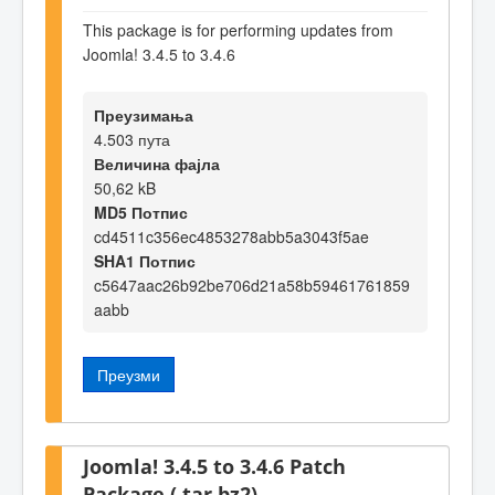
This package is for performing updates from
Joomla! 3.4.5 to 3.4.6
Преузимања
4.503 пута
Величина фајла
50,62 kB
MD5 Потпис
cd4511c356ec4853278abb5a3043f5ae
SHA1 Потпис
c5647aac26b92be706d21a58b59461761859
aabb
Преузми
Joomla! 3.4.5 to 3.4.6 Patch
Package (.tar.bz2)