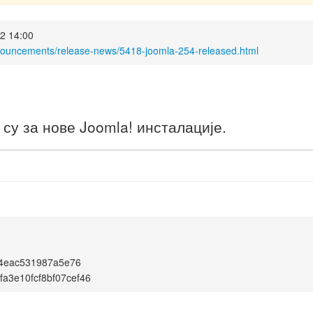
2 14:00
nnouncements/release-news/5418-joomla-254-released.html
у за нове Joomla! инсталације.
4eac531987a5e76
bfa3e10fcf8bf07cef46