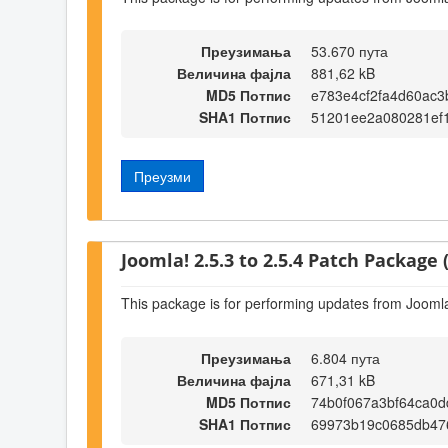
Преузимања
53.670 пута
Величина фајла
881,62 kB
MD5 Потпис
e783e4cf2fa4d60ac
SHA1 Потпис
51201ee2a080281ef1
Преузми
Joomla! 2.5.3 to 2.5.4 Patch Package (
This package is for performing updates from Joomla!
Преузимања
6.804 пута
Величина фајла
671,31 kB
MD5 Потпис
74b0f067a3bf64ca0d
SHA1 Потпис
69973b19c0685db476