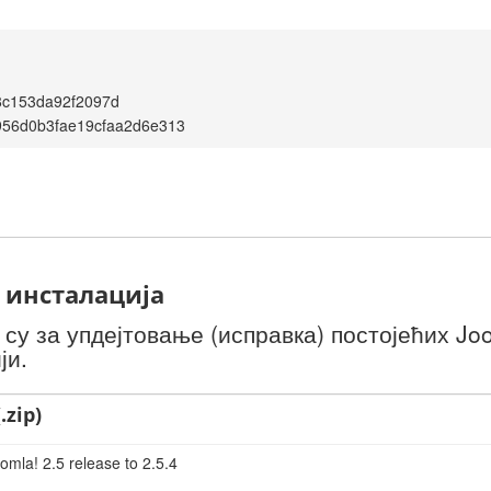
8c153da92f2097d
956d0b3fae19cfaa2d6e313
 инсталација
у за упдејтовање (исправка) постојећих Joo
ји.
.zip)
omla! 2.5 release to 2.5.4