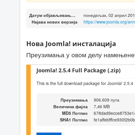
Датум објављивања верзије
понедељак, 02 април 201
Најава нових верзија
https://www.joomla.org/a
Нова Joomla! инсталација
Преузимања у овом делу намењене с
Joomla! 2.5.4 Full Package (.zip)
This is the full download package for Joomla! 2.5.4
Преузимања
906.609 пута
Величина фајла
7,46 MB
MD5 Потпис
678dad9ecce8753e1
SHA1 Потпис
fe1affebfffce930f2b0