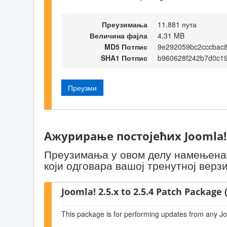
Преузимања
11.881 пута
Величина фајла
4,31 MB
MD5 Потпис
9e292059bc2cccbac
SHA1 Потпис
b960628f242b7d0c1
Преузми
Ажурирање постојећих Joomla!
Преузимања у овом делу намењена с
који одговара вашој тренутној верзи
Joomla! 2.5.x to 2.5.4 Patch Package (
This package is for performing updates from any Jo