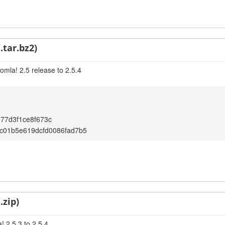
.tar.bz2)
omla! 2.5 release to 2.5.4
77d3f1ce8f673c
c01b5e619dcfd0086fad7b5
.zip)
 2.5.3 to 2.5.4