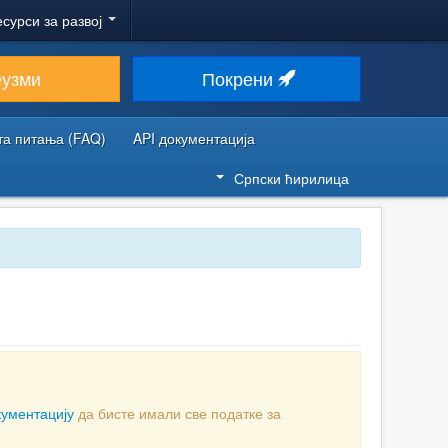
есурси за развој
еузми
Покрени
та питања (FAQ)
API документација
Српски ћирилица
кументацију
да бисте имали све податке за