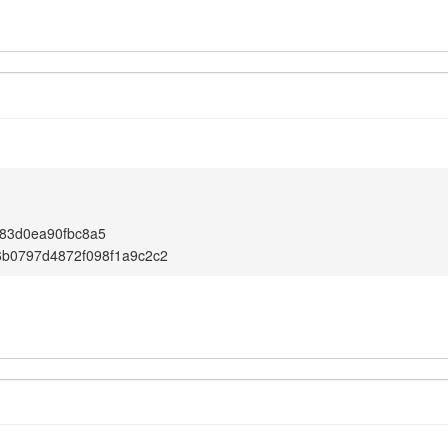
83d0ea90fbc8a5
6b0797d4872f098f1a9c2c2