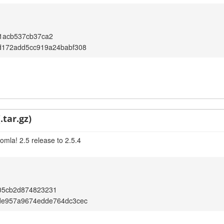
1acb537cb37ca2
d172add5cc919a24babf308
.tar.gz)
omla! 2.5 release to 2.5.4
05cb2d874823231
de957a9674edde764dc3cec