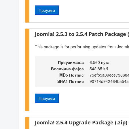
Преузми
Joomla! 2.5.3 to 2.5.4 Patch Package (
This package is for performing updates from Joomla!
Преузимања
6.560 пута
Величина фајла
542,85 kB
MD5 Потпис
75efb5a09ece738684
SHA1 Потпис
90714d942464ba54a
Преузми
Joomla! 2.5.4 Upgrade Package (.zip)