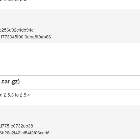
3b256e92c4db94c
f773045f00f0dba8f0ab66
.tar.gz)
 2.5.3 to 2.5.4
d775fe0732eb38
b26c2f42fcf54f2f06cdd6