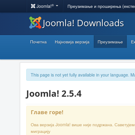
®
Joomla!
Преузимање и проширења (ексте
Joomla! Downloads
Почетна
Најновија верзија
Преузимање
Е
This page is not yet fully available in your language. M
Joomla! 2.5.4
Главе горе!
Ова верзија Joomla! више није подржана. Саветује
миграцију