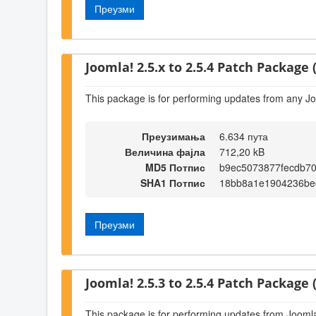
Преузми
Joomla! 2.5.x to 2.5.4 Patch Package (
This package is for performing updates from any Jo
Преузимања
6.634 пута
Величина фајла
712,20 kB
MD5 Потпис
b9ec5073877fecdb70
SHA1 Потпис
18bb8a1e1904236be
Преузми
Joomla! 2.5.3 to 2.5.4 Patch Package (
This package is for performing updates from Joomla!