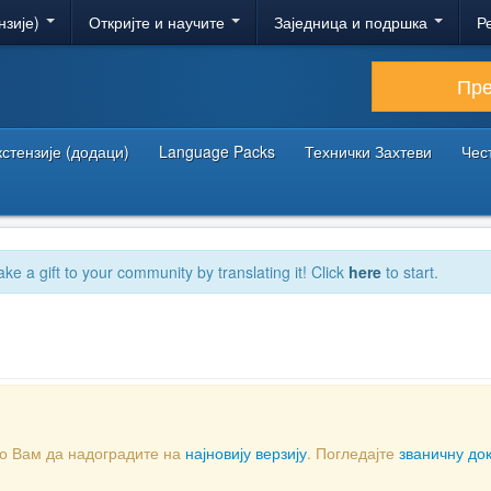
нзије)
Откријте и научите
Заједница и подршка
Р
Пр
кстензије (додаци)
Language Packs
Технички Захтеви
Чес
ake a gift to your community by translating it! Click
here
to start.
мо Вам да надоградите на
најновију верзију
. Погледајте
званичну до