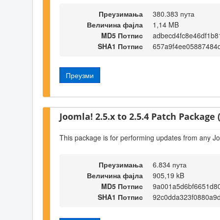
Преузимања
380.383 пута
Величина фајла
1,14 MB
MD5 Потпис
adbecd4fc8e46df1b8
SHA1 Потпис
657a9f4ee05887484
Преузми
Joomla! 2.5.x to 2.5.4 Patch Package (
This package is for performing updates from any Jo
Преузимања
6.834 пута
Величина фајла
905,19 kB
MD5 Потпис
9a001a5d6bf6651d8
SHA1 Потпис
92c0dda323f0880a9