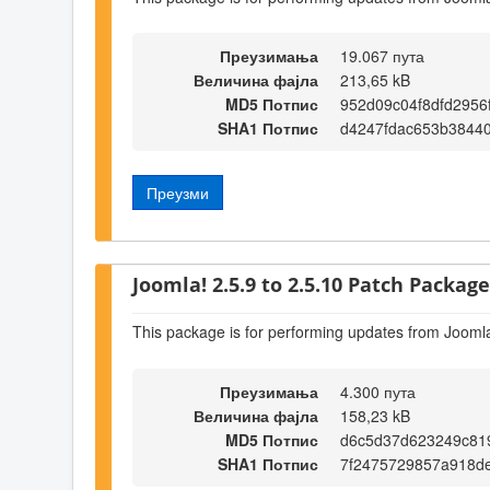
Преузимања
19.067 пута
Величина фајла
213,65 kB
MD5 Потпис
952d09c04f8dfd2956
SHA1 Потпис
d4247fdac653b3844
Преузми
Joomla! 2.5.9 to 2.5.10 Patch Package 
This package is for performing updates from Joomla
Преузимања
4.300 пута
Величина фајла
158,23 kB
MD5 Потпис
d6c5d37d623249c81
SHA1 Потпис
7f2475729857a918d