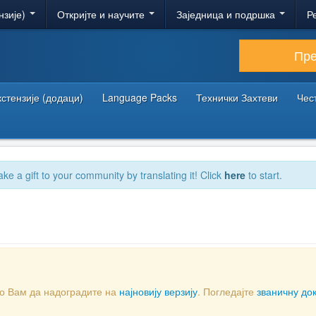
нзије)
Откријте и научите
Заједница и подршка
Р
Пр
кстензије (додаци)
Language Packs
Технички Захтеви
Чес
ake a gift to your community by translating it! Click
here
to start.
мо Вам да надоградите на
најновију верзију
. Погледајте
званичну до