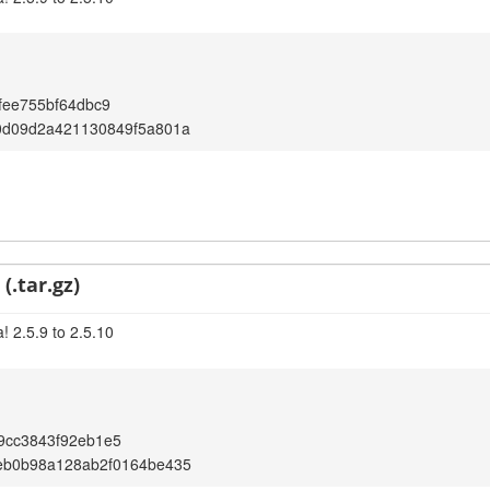
fee755bf64dbc9
0d09d2a421130849f5a801a
(.tar.gz)
! 2.5.9 to 2.5.10
9cc3843f92eb1e5
eb0b98a128ab2f0164be435