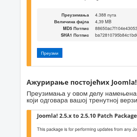
Преузимања
4.388 пута
Величина фајла
4,39 MB
MD5 Потпис
88650ac7f104e43053
SHA1 Потпис
ba72810795b84c1bd
Преузми
Ажурирање постојећих Joomla!
Преузимања у овом делу намењена с
који одговара вашој тренутној верзи
Joomla! 2.5.x to 2.5.10 Patch Package 
This package is for performing updates from any Jo