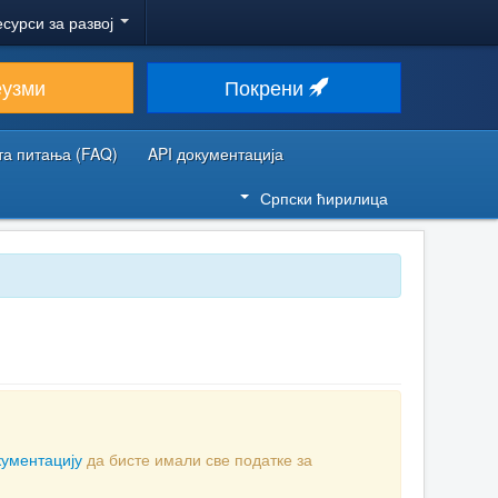
есурси за развој
еузми
Покрени
та питања (FAQ)
API документација
Српски ћирилица
кументацију
да бисте имали све податке за