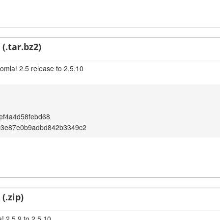
(.tar.bz2)
omla! 2.5 release to 2.5.10
ef4a4d58febd68
c3e87e0b9adbd842b3349c2
(.zip)
! 2.5.9 to 2.5.10