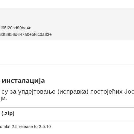
f65f20cd99ba4e
63f8856d647a0e5f6c0a83e
 инсталација
у за упдејтовање (исправка) постојећих Joo
ји.
(.zip)
omla! 2.5 release to 2.5.10