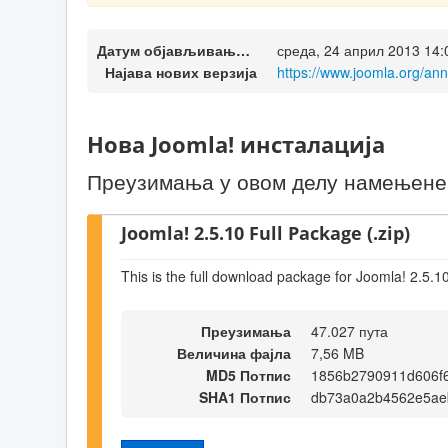
Датум објављивања верзије
среда, 24 април 2013 14:
Најава нових верзија
https://www.joomla.org/an
Нова Joomla! инсталација
Преузимања у овом делу намењене с
Joomla! 2.5.10 Full Package (.zip)
This is the full download package for Joomla! 2.5.1
Преузимања
47.027 пута
Величина фајла
7,56 MB
MD5 Потпис
1856b2790911d606f
SHA1 Потпис
db73a0a2b4562e5ae