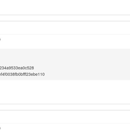
0
234a9533ea0c528
f4f0038fb0bfff23ebe110
0