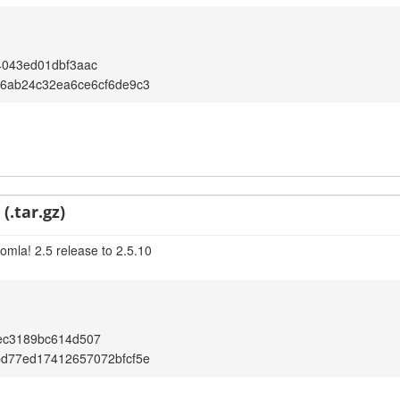
4043ed01dbf3aac
a6ab24c32ea6ce6cf6de9c3
(.tar.gz)
omla! 2.5 release to 2.5.10
ec3189bc614d507
bd77ed17412657072bfcf5e