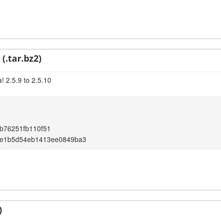
(.tar.bz2)
! 2.5.9 to 2.5.10
b76251fb110f51
1e1b5d54eb1413ee0849ba3
)