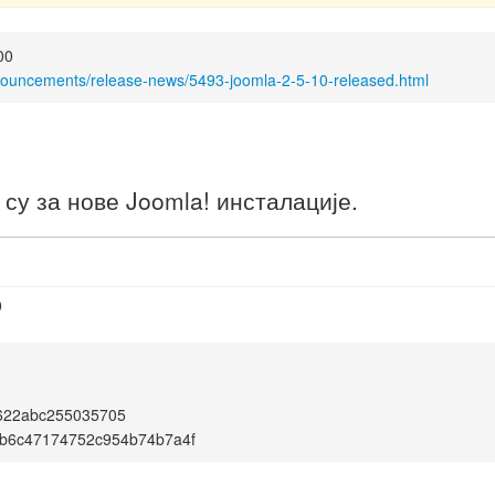
00
nouncements/release-news/5493-joomla-2-5-10-released.html
у за нове Joomla! инсталације.
0
622abc255035705
b6c47174752c954b74b7a4f