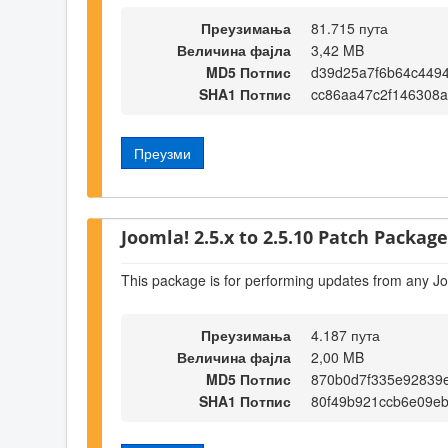
Преузимања
81.715 пута
Величина фајла
3,42 MB
MD5 Потпис
d39d25a7f6b64c449
SHA1 Потпис
cc86aa47c2f146308
Преузми
Joomla! 2.5.x to 2.5.10 Patch Package 
This package is for performing updates from any Jo
Преузимања
4.187 пута
Величина фајла
2,00 MB
MD5 Потпис
870b0d7f335e92839
SHA1 Потпис
80f49b921ccb6e09e