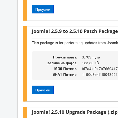
Преузми
Joomla! 2.5.9 to 2.5.10 Patch Package 
This package is for performing updates from Joomla
Преузимања
3.789 пута
Величина фајла
123,86 kB
MD5 Потпис
bf7a4fd217b7660417
SHA1 Потпис
1190d3e4f1f804355
Преузми
Joomla! 2.5.10 Upgrade Package (.zip