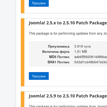
Преузми
Joomla! 2.5.x to 2.5.10 Patch Package 
This package is for performing updates from any Jo
Преузимања
3.919 пута
Величина фајла
1,51 MB
MD5 Потпис
aab6ff9920814d8bba
SHA1 Потпис
543af1ce48b647e24
Преузми
Joomla! 2.5.9 to 2.5.10 Patch Package 
This package is for performing updates from Joomla