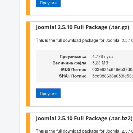
Преузми
Joomla! 2.5.10 Full Package (.tar.gz)
This is the full download package for Joomla! 2.5.1
Преузимања
4.778 пута
Величина фајла
5,23 MB
MD5 Потпис
003e631c649eb37d0
SHA1 Потпис
5ed988638a653fe53e
Преузми
Joomla! 2.5.10 Full Package (.tar.bz2)
This is the full download package for Joomla! 2.5.1