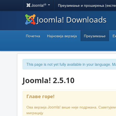
®
Joomla!
Преузимање и проширења (ексте
Joomla! Downloads
Почетна
Најновија верзија
Преузимање
Е
This page is not yet fully available in your language. M
Joomla! 2.5.10
Главе горе!
Ова верзија Joomla! више није подржана. Саветује
миграцију