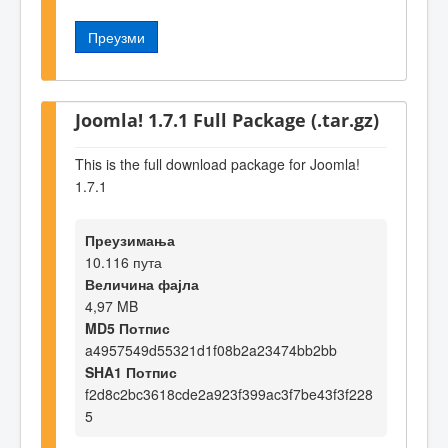
Преузми
Joomla! 1.7.1 Full Package (.tar.gz)
This is the full download package for Joomla!
1.7.1
Преузимања
10.116 пута
Величина фајла
4,97 MB
MD5 Потпис
a4957549d55321d1f08b2a23474bb2bb
SHA1 Потпис
f2d8c2bc3618cde2a923f399ac3f7be43f3f228
5