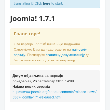
translating it! Click
here
to start.
Joomla! 1.7.1
Главе горе!
Ова верзија Joomla! више није подржана.
Саветујемо Вам да надоградите на
најновију
верзију
. Погледајте
званичну документацију
да
бисте имали све податке за миграцију
Датум објављивања верзије
понедељак, 26 септембар 2011 14:00
Најава нових верзија
https://www.joomla.org/announcements/release-news/
5387-joomla-171-released.html