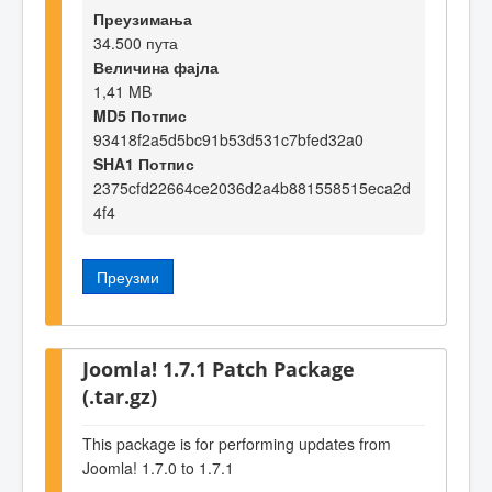
Преузимања
34.500 пута
Величина фајла
1,41 MB
MD5 Потпис
93418f2a5d5bc91b53d531c7bfed32a0
SHA1 Потпис
2375cfd22664ce2036d2a4b881558515eca2d
4f4
Преузми
Joomla! 1.7.1 Patch Package
(.tar.gz)
This package is for performing updates from
Joomla! 1.7.0 to 1.7.1