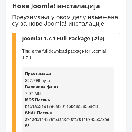
Нова Joomla! инсталација
Преузимања у овом делу намењене
су за нове Joomla! инсталације.
Joomla! 1.7.1 Full Package (.zip)
This is the full download package for Joomla!
1.7.1
Преузимања
237.798 пута
Величина фајла
7,07 MB
MD5 Потпис
b151a531917e0af30145bd8d58558cf8
SHA1 Потпис
a91ad5144376f53af23f40fc701169455c72be
55