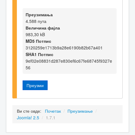
Преузимања
4.588 пута
Величина фајла
983,30 kB
MD5 Потпис
3120259e1713b9a28e6190b82b67a401
SHA1 Потпис
9ef02e08831d287e830ef6c67fe68745f9327e
56
Преузми
Ви сте овде:
Почетак
/
Преузимање
/
Joomla! 2.5
/
1.7.1