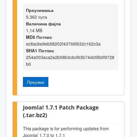
Преузимања
5.362 пута
Величина фајла
1,14 MB
MD5 Потпис
ec8acbe9eb58202f43766f632c162c3a
SHA1 Потпис
254a003aca2a2b58b3c6cf63b74eb5fb0f9728
b0
Преузми
Joomla! 1.7.1 Patch Package
(.tar.bz2)
This package is for performing updates from
Joomla! 1.7.0 to 1.7.1