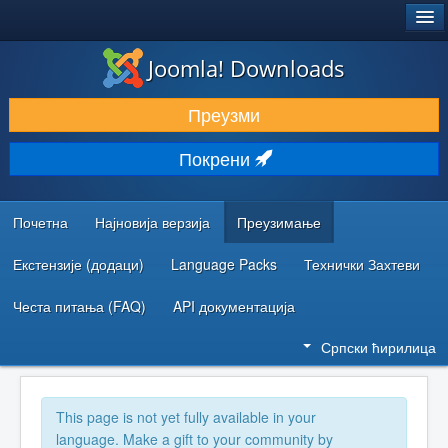
®
JOOMLA!
Joomla! Downloads
ПРЕУЗИМАЊЕ И ПРОШИРЕЊА (ЕКСТЕНЗИЈЕ)
Преузми
ОТКРИЈТЕ И НАУЧИТЕ
Покрени
ЗАЈЕДНИЦА И ПОДРШКА
РЕСУРСИ ЗА РАЗВОЈ
Почетна
Најновија верзија
Преузимање
Екстензије (додаци)
Language Packs
Технички Захтеви
Честа питања (FAQ)
API документација
Српски ћирилица
This page is not yet fully available in your
language. Make a gift to your community by