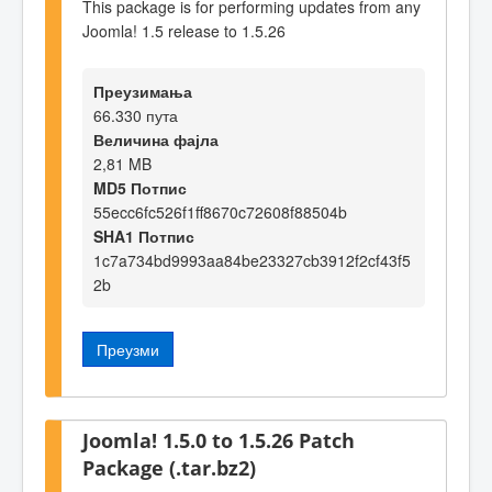
This package is for performing updates from any
Joomla! 1.5 release to 1.5.26
Преузимања
66.330 пута
Величина фајла
2,81 MB
MD5 Потпис
55ecc6fc526f1ff8670c72608f88504b
SHA1 Потпис
1c7a734bd9993aa84be23327cb3912f2cf43f5
2b
Преузми
Joomla! 1.5.0 to 1.5.26 Patch
Package (.tar.bz2)