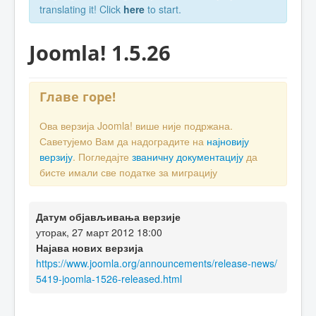
translating it! Click
here
to start.
Joomla! 1.5.26
Главе горе!
Ова верзија Joomla! више није подржана.
Саветујемо Вам да надоградите на
најновију
верзију
. Погледајте
званичну документацију
да
бисте имали све податке за миграцију
Датум објављивања верзије
уторак, 27 март 2012 18:00
Најава нових верзија
https://www.joomla.org/announcements/release-news/
5419-joomla-1526-released.html