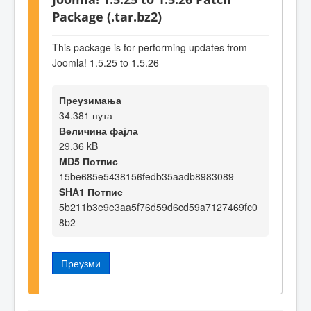
Package (.tar.bz2)
This package is for performing updates from
Joomla! 1.5.25 to 1.5.26
Преузимања
34.381 пута
Величина фајла
29,36 kB
MD5 Потпис
15be685e5438156fedb35aadb8983089
SHA1 Потпис
5b211b3e9e3aa5f76d59d6cd59a7127469fc0
8b2
Преузми