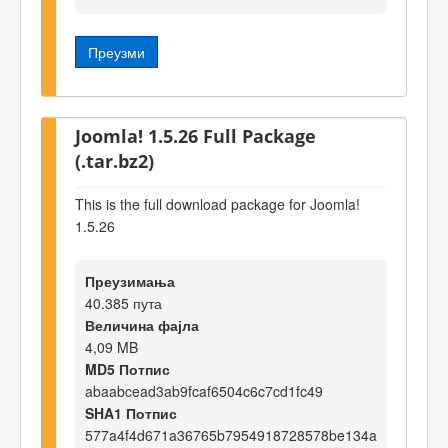
Преузми
Joomla! 1.5.26 Full Package
(.tar.bz2)
This is the full download package for Joomla!
1.5.26
Преузимања
40.385 пута
Величина фајла
4,09 MB
MD5 Потпис
abaabcead3ab9fcaf6504c6c7cd1fc49
SHA1 Потпис
577a4f4d671a36765b7954918728578be134a