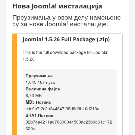
Нова Joomla! инсталација
Преузимања у овом делу намењене
су за нове Joomla! инсталације.
Joomla! 1.5.26 Full Package (.zip)
This is the full download package for Joomla!
1.5.26
Преузимања
1.045.187 пута
Величина фајла
6,73 MB
MD5 Потпис
cdc9b7f2c2e244847f35d9d9b10d213a
SHA1 Потпис
92b74a4211ae70390044500ac23b0e61e172
329e