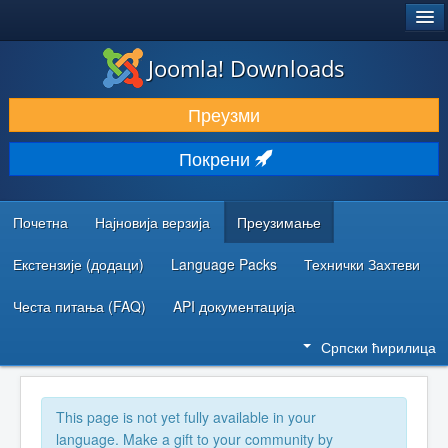
®
JOOMLA!
Joomla! Downloads
ПРЕУЗИМАЊЕ И ПРОШИРЕЊА (ЕКСТЕНЗИЈЕ)
Преузми
ОТКРИЈТЕ И НАУЧИТЕ
Покрени
ЗАЈЕДНИЦА И ПОДРШКА
РЕСУРСИ ЗА РАЗВОЈ
Почетна
Најновија верзија
Преузимање
Екстензије (додаци)
Language Packs
Технички Захтеви
Честа питања (FAQ)
API документација
Српски ћирилица
This page is not yet fully available in your
language. Make a gift to your community by