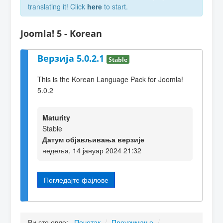
translating it! Click
here
to start.
Joomla! 5 - Korean
Верзија 5.0.2.1
Stable
This is the Korean Language Pack for Joomla!
5.0.2
Maturity
Stable
Датум објављивања верзије
недеља, 14 јануар 2024 21:32
Погледајте фајлове
Ви сте овде:
Почетак
/
Преузимање
/