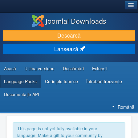
®
JOOMLA!
Joomla! Downloads
DESCARCĂ & ȘI EXTINDE
Descărcă
DESCOPERĂ & ÎNVAȚĂ
Lansează
COMUNITATE & SUPORT
RESURSE DEZVOLTATORI
Acasă
Ultima versiune
Descărcări
Extensii
Language Packs
Cerințele tehnice
Întrebări frecvente
Documentaţie API
Română
This page is not yet fully available in your
language. Make a gift to your community by