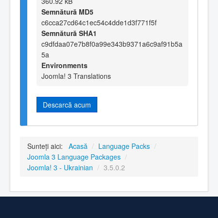
360.92 kB
Semnătură MD5
c6cca27cd64c1ec54c4dde1d3f771f5f
Semnătură SHA1
c9dfdaa07e7b8f0a99e343b9371a6c9af91b5a
5a
Environments
Joomla! 3 Translations
Descarcă acum
Sunteți aici:
Acasă
/
Language Packs
/
Joomla 3 Language Packages
/
Joomla! 3 - Ukrainian
/
3.5.0.2