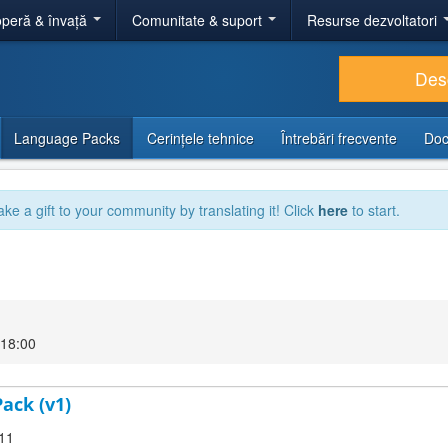
peră & învață
Comunitate & suport
Resurse dezvoltatori
Des
Language Packs
Cerințele tehnice
Întrebări frecvente
Doc
ake a gift to your community by translating it! Click
here
to start.
 18:00
ack (v1)
.11