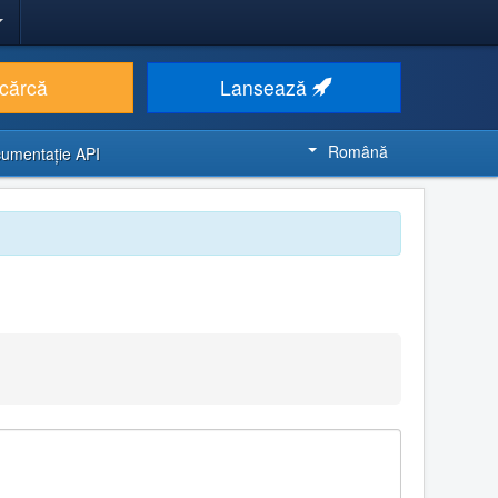
cărcă
Lansează
Română
umentaţie API