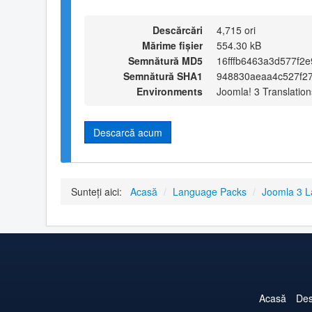
Descărcări
4,715 ori
Mărime fișier
554.30 kB
Semnătură MD5
16fffb6463a3d577f2
Semnătură SHA1
948830aeaa4c527f2
Environments
Joomla! 3 Translation
Descarcă acum
Sunteți aici:
Acasă
/
Language Packs
/
Joomla 3 
Acasă
Des