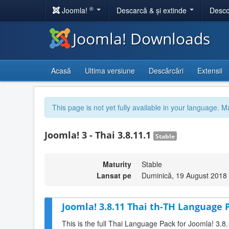
®
Joomla!
Descarcă & și extinde
Desco
Joomla! Downloads
Acasă
Ultima versiune
Descărcări
Extensii
This page is not yet fully available in your language. M
Joomla! 3 - Thai 3.8.11.1
Stable
Maturity
Stable
Lansat pe
Duminică, 19 August 2018
Joomla! 3.8.11 Thai th-TH Language P
This is the full Thai Language Pack for Joomla! 3.8