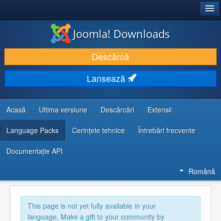
®
JOOMLA!
Joomla! Downloads
DESCARCĂ & ȘI EXTINDE
Descărcă
DESCOPERĂ & ÎNVAȚĂ
Lansează
COMUNITATE & SUPORT
RESURSE DEZVOLTATORI
Acasă
Ultima versiune
Descărcări
Extensii
Language Packs
Cerințele tehnice
Întrebări frecvente
Documentaţie API
Română
This page is not yet fully available in your
language. Make a gift to your community by