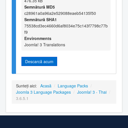
476.35 kB
Semnătură MD5
c28961a0a96a2e529088eaeb54135f50
Semnătură SHA1
75538cd3ec4660d6af8034e75c143f7798c77b
f9
Environments
Joomla! 3 Translations
Descarcă acum
Sunteți aici:
Acasă
/
Language Packs
/
Joomla 3 Language Packages
/
Joomla! 3 - Thai
/
3.6.5.1