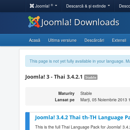
®
Joomla!
Descarcă & și extinde
Desco
Joomla! Downloads
Acasă
Ultima versiune
Descărcări
Extensii
This page is not yet fully available in your language. M
Joomla! 3 - Thai 3.4.2.1
Stable
Maturity
Stable
Lansat pe
Marți, 05 Noiembrie 2013 
Joomla! 3.4.2 Thai th-TH Language Pa
This is the full Thai Language Pack for Joomla! 3.4.