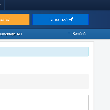
cărcă
Lansează
Română
umentaţie API