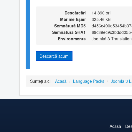
Descărcări
14,890 ori
Mărime fișier
325.46 kB
Semnătură MD5
d456c490e53454b37
Semnătură SHA1
69c39ec9c3bddd055
Environments
Joomla! 3 Translation
Descarcă acum
Sunteți aici:
Acasă
/
Language Packs
/
Joomla 3 
Acasă
Des