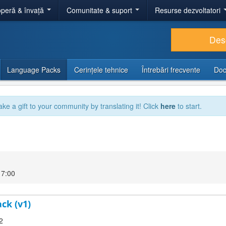
peră & învață
Comunitate & suport
Resurse dezvoltatori
Des
Language Packs
Cerințele tehnice
Întrebări frecvente
Doc
ake a gift to your community by translating it! Click
here
to start.
17:00
ck (v1)
2