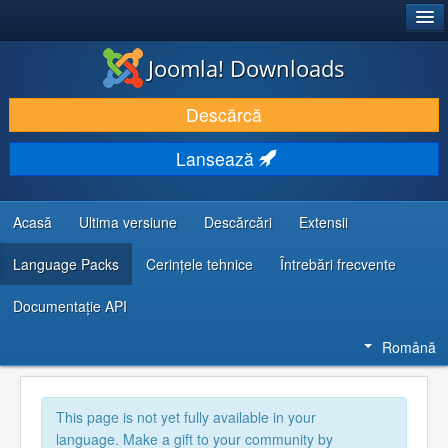
®
JOOMLA!
Joomla! Downloads
DESCARCĂ & ȘI EXTINDE
Descărcă
DESCOPERĂ & ÎNVAȚĂ
Lansează
COMUNITATE & SUPORT
RESURSE DEZVOLTATORI
Acasă
Ultima versiune
Descărcări
Extensii
Language Packs
Cerințele tehnice
Întrebări frecvente
Documentaţie API
Română
This page is not yet fully available in your
language. Make a gift to your community by