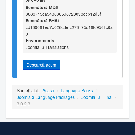
285.52 kB
Semnătură MD5
3866715ca943836596728098ecb12d5f
Semnătură SHA1
cd169061ed7b026cdefc276195c46fc956ffc9a
0
Environments
Joomla! 3 Translations
Descarcă acum
Sunteți aici:
Acasă
/
Language Packs
/
Joomla 3 Language Packages
/
Joomla! 3 - Thai
/
3.0.2.3