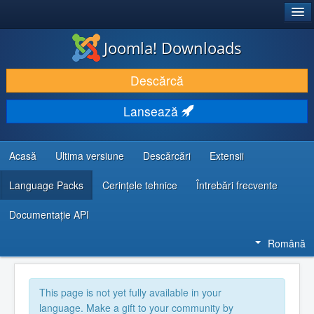
®
JOOMLA!
Joomla! Downloads
DESCARCĂ & ȘI EXTINDE
Descărcă
DESCOPERĂ & ÎNVAȚĂ
Lansează
COMUNITATE & SUPORT
RESURSE DEZVOLTATORI
Acasă
Ultima versiune
Descărcări
Extensii
Language Packs
Cerințele tehnice
Întrebări frecvente
Documentaţie API
Română
This page is not yet fully available in your
language. Make a gift to your community by