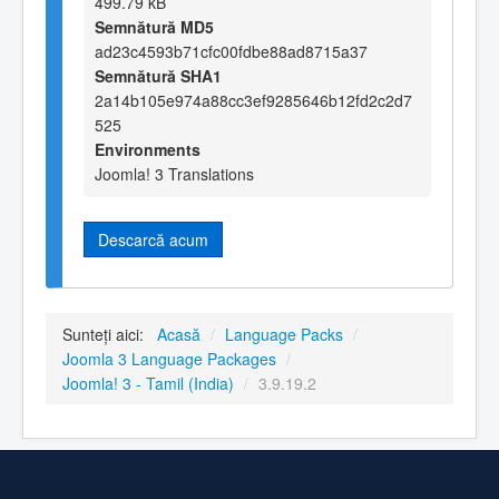
499.79 kB
Semnătură MD5
ad23c4593b71cfc00fdbe88ad8715a37
Semnătură SHA1
2a14b105e974a88cc3ef9285646b12fd2c2d7
525
Environments
Joomla! 3 Translations
Descarcă acum
Sunteți aici:
Acasă
/
Language Packs
/
Joomla 3 Language Packages
/
Joomla! 3 - Tamil (India)
/
3.9.19.2