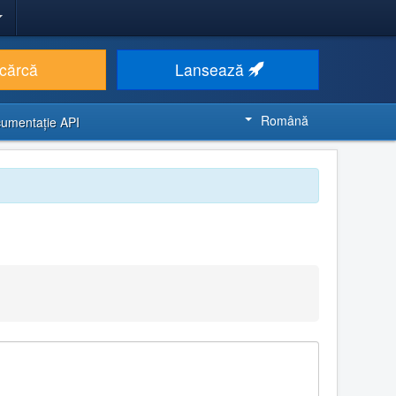
cărcă
Lansează
Română
umentaţie API