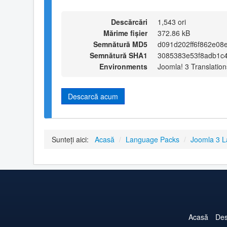
Descărcări
1,543 ori
Mărime fișier
372.86 kB
Semnătură MD5
d091d202ff6f862e08
Semnătură SHA1
3085383e53f8adb1c
Environments
Joomla! 3 Translation
Descarcă acum
Sunteți aici:
Acasă
/
Language Packs
/
Joomla 3 
Acasă
Des