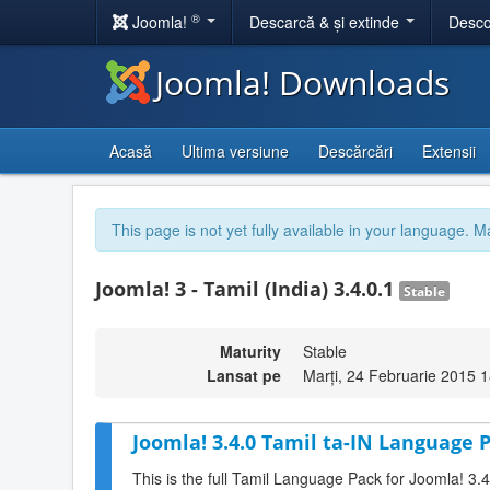
®
Joomla!
Descarcă & și extinde
Desco
Joomla! Downloads
Acasă
Ultima versiune
Descărcări
Extensii
This page is not yet fully available in your language. M
Joomla! 3 - Tamil (India) 3.4.0.1
Stable
Maturity
Stable
Lansat pe
Marți, 24 Februarie 2015 
Joomla! 3.4.0 Tamil ta-IN Language P
This is the full Tamil Language Pack for Joomla! 3.4