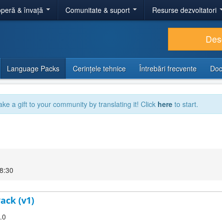
peră & învață
Comunitate & suport
Resurse dezvoltatori
Des
Language Packs
Cerințele tehnice
Întrebări frecvente
Doc
ake a gift to your community by translating it! Click
here
to start.
18:30
ack (v1)
.0