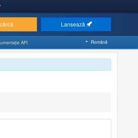
cărcă
Lansează
Română
umentaţie API