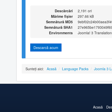
Descărcări
2,191 ori
Mărime fișier
297.66 kB
Semnătură MD5
9ebf02c24b00aea3f4
Semnătură SHA1
27e965be1793049f6
Environments
Joomla! 3 Translation
Descarcă acum
Sunteți aici:
Acasă
/
Language Packs
/
Joomla 3 
Acasă
Des