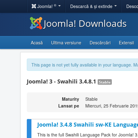
®
Joomla!
Descarcă & și extinde
Desco
Joomla! Downloads
Acasă
Ultima versiune
Descărcări
Extensii
This page is not yet fully available in your language. M
Joomla! 3 - Swahili 3.4.8.1
Stable
Maturity
Stable
Lansat pe
Miercuri, 25 Februarie 201
Joomla! 3.4.8 Swahili sw-KE Language
This is the full Swahili Language Pack for Joomla! 3