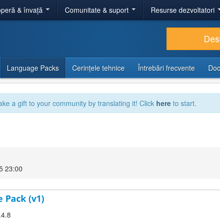
peră & învață
Comunitate & suport
Resurse dezvoltatori
Des
Language Packs
Cerințele tehnice
Întrebări frecvente
Doc
ake a gift to your community by translating it! Click
here
to start.
5 23:00
 Pack (v1)
.4.8