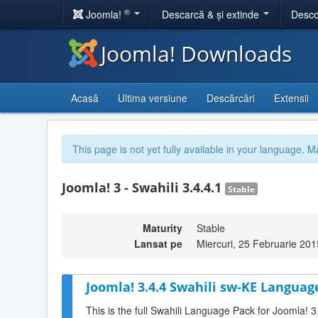
®
Joomla!
Descarcă & și extinde
Desco
Joomla! Downloads
Acasă
Ultima versiune
Descărcări
Extensii
This page is not yet fully available in your language. M
Joomla! 3 - Swahili 3.4.4.1
Stable
Maturity
Stable
Lansat pe
Miercuri, 25 Februarie 201
Joomla! 3.4.4 Swahili sw-KE Language
This is the full Swahili Language Pack for Joomla! 3