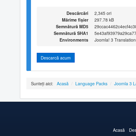
Descărcări
2,345 ori
Mărime fișier
297.78 kB
Semnătură MD5
29ccac4462c4ecf4c3
Semnătură SHA1
5e43af93979a29ca77
Environments
Joomla! 3 Translation
Descarcă acum
Sunteți aici:
Acasă
/
Language Packs
/
Joomla 3 
Acasă
Des