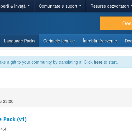
peră & învață
Comunitate & suport
Resurse dezvoltatori
Des
Language Packs
Cerințele tehnice
Întrebări frecvente
Doc
ake a gift to your community by translating it! Click
here
to start.
5 23:00
 Pack (v1)
.4.4