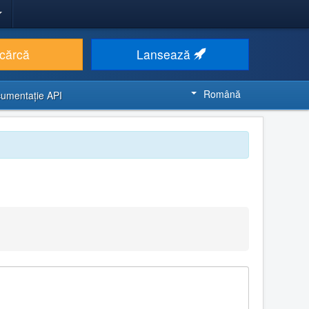
cărcă
Lansează
Română
umentaţie API