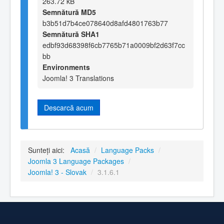
263.72 kB
Semnătură MD5
b3b51d7b4ce078640d8afd4801763b77
Semnătură SHA1
edbf93d68398f6cb7765b71a0009bf2d63f7cc
bb
Environments
Joomla! 3 Translations
Descarcă acum
Sunteți aici:
Acasă
/
Language Packs
/
Joomla 3 Language Packages
/
Joomla! 3 - Slovak
/
3.1.6.1