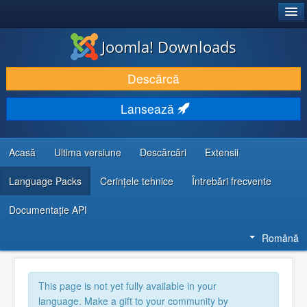
®
JOOMLA!
Joomla! Downloads
DESCARCĂ & ȘI EXTINDE
Descărcă
DESCOPERĂ & ÎNVAȚĂ
Lansează
COMUNITATE & SUPORT
RESURSE DEZVOLTATORI
Acasă
Ultima versiune
Descărcări
Extensii
Language Packs
Cerințele tehnice
Întrebări frecvente
Documentaţie API
Română
This page is not yet fully available in your
language. Make a gift to your community by