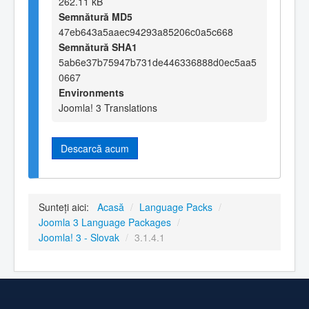
262.11 kB
Semnătură MD5
47eb643a5aaec94293a85206c0a5c668
Semnătură SHA1
5ab6e37b75947b731de446336888d0ec5aa5
0667
Environments
Joomla! 3 Translations
Descarcă acum
Sunteți aici:
Acasă
/
Language Packs
/
Joomla 3 Language Packages
/
Joomla! 3 - Slovak
/
3.1.4.1