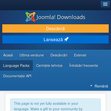
®
JOOMLA!
Joomla! Downloads
DESCARCĂ & ȘI EXTINDE
Descărcă
DESCOPERĂ & ÎNVAȚĂ
Lansează
COMUNITATE & SUPORT
RESURSE DEZVOLTATORI
Acasă
Ultima versiune
Descărcări
Extensii
Language Packs
Cerințele tehnice
Întrebări frecvente
Documentaţie API
Română
This page is not yet fully available in your
language. Make a gift to your community by