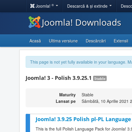
®
Joomla!
Descarcă & și extinde
Desco
Joomla! Downloads
Acasă
Ultima versiune
Descărcări
Extensii
This page is not yet fully available in your language. M
Joomla! 3 - Polish 3.9.25.1
Stable
Maturity
Stable
Lansat pe
Sâmbătă, 10 Aprilie 2021 
Joomla! 3.9.25 Polish pl-PL Language
This is the full Polish Language Pack for Joomla! 3.