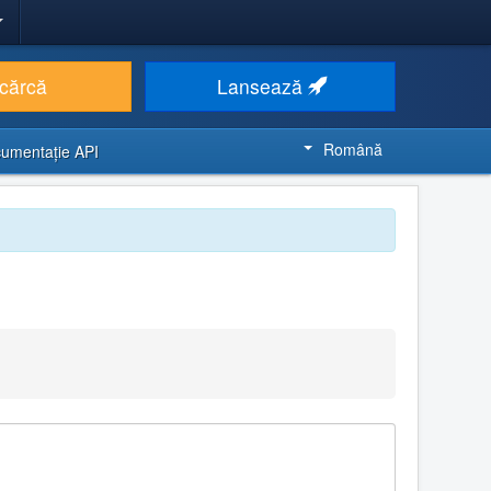
cărcă
Lansează
Română
umentaţie API