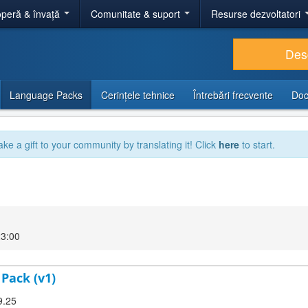
peră & învață
Comunitate & suport
Resurse dezvoltatori
Des
Language Packs
Cerințele tehnice
Întrebări frecvente
Doc
ake a gift to your community by translating it! Click
here
to start.
23:00
 Pack (v1)
9.25