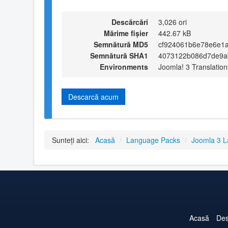
Descărcări
3,026 ori
Mărime fișier
442.67 kB
Semnătură MD5
cf924061b6e78e6e1
Semnătură SHA1
4073122b086d7de9a
Environments
Joomla! 3 Translation
Descarcă acum
Sunteți aici:
Acasă
/
Language Packs
/
Joomla 3 
Acasă
Des