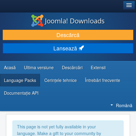
®
JOOMLA!
Joomla! Downloads
DESCARCĂ & ȘI EXTINDE
Descărcă
DESCOPERĂ & ÎNVAȚĂ
Lansează
COMUNITATE & SUPORT
RESURSE DEZVOLTATORI
Acasă
Ultima versiune
Descărcări
Extensii
Language Packs
Cerințele tehnice
Întrebări frecvente
Documentaţie API
Română
This page is not yet fully available in your
language. Make a gift to your community by