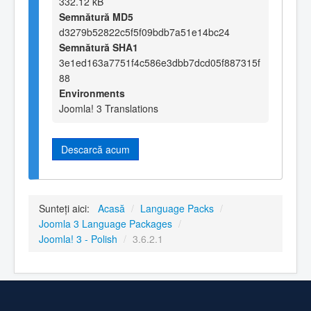
332.12 kB
Semnătură MD5
d3279b52822c5f5f09bdb7a51e14bc24
Semnătură SHA1
3e1ed163a7751f4c586e3dbb7dcd05f887315f
88
Environments
Joomla! 3 Translations
Descarcă acum
Sunteți aici:
Acasă
/
Language Packs
/
Joomla 3 Language Packages
/
Joomla! 3 - Polish
/
3.6.2.1