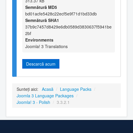
313.37 kB
Semnătură MD5
bd01acfe5428c22ecf5e9f71d1bd33db
Semnătură SHA1
37b9c7457d8429e6db0589d3830637f5941be
2bf
Environments
Joomla! 3 Translations
Descarcă acum
Sunteți aici:
Acasă
/
Language Packs
/
Joomla 3 Language Packages
/
Joomla! 3 - Polish
/
3.3.2.1