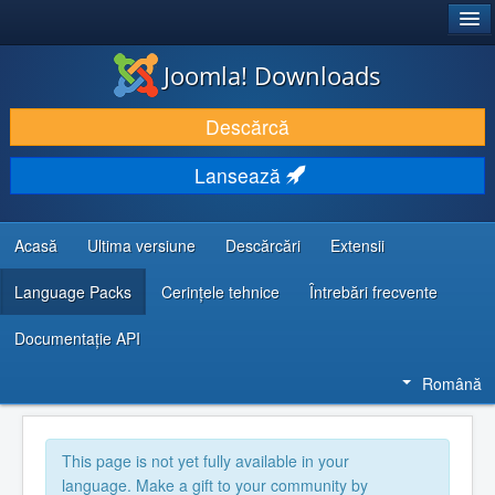
®
JOOMLA!
Joomla! Downloads
DESCARCĂ & ȘI EXTINDE
Descărcă
DESCOPERĂ & ÎNVAȚĂ
Lansează
COMUNITATE & SUPORT
RESURSE DEZVOLTATORI
Acasă
Ultima versiune
Descărcări
Extensii
Language Packs
Cerințele tehnice
Întrebări frecvente
Documentaţie API
Română
This page is not yet fully available in your
language. Make a gift to your community by