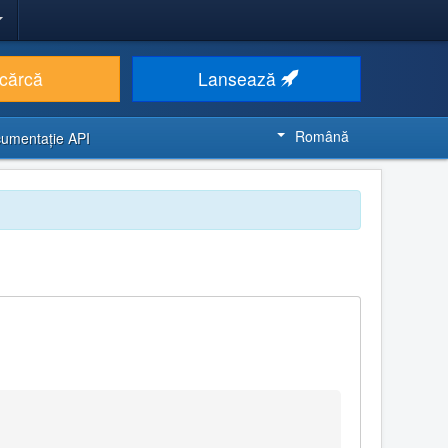
cărcă
Lansează
Română
umentaţie API