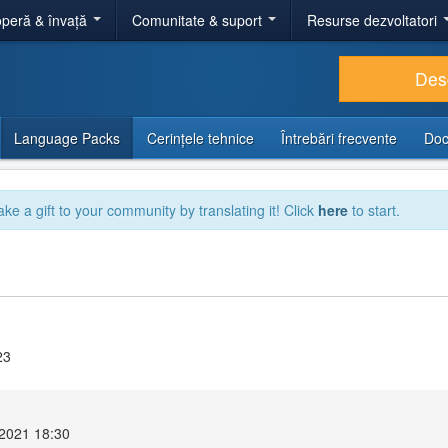
peră & învață
Comunitate & suport
Resurse dezvoltatori
Des
Language Packs
Cerințele tehnice
Întrebări frecvente
Doc
ake a gift to your community by translating it! Click
here
to start.
23
 2021 18:30