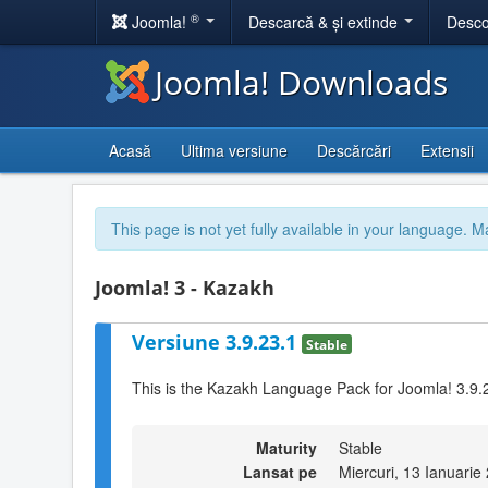
®
Joomla!
Descarcă & și extinde
Desco
Joomla! Downloads
Acasă
Ultima versiune
Descărcări
Extensii
This page is not yet fully available in your language. M
Joomla! 3 - Kazakh
Versiune 3.9.23.1
Stable
This is the Kazakh Language Pack for Joomla! 3.9.
Maturity
Stable
Lansat pe
Miercuri, 13 Ianuarie