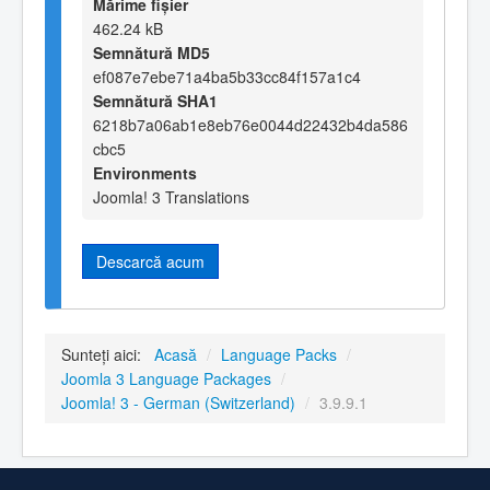
Mărime fișier
462.24 kB
Semnătură MD5
ef087e7ebe71a4ba5b33cc84f157a1c4
Semnătură SHA1
6218b7a06ab1e8eb76e0044d22432b4da586
cbc5
Environments
Joomla! 3 Translations
Descarcă acum
Sunteți aici:
Acasă
/
Language Packs
/
Joomla 3 Language Packages
/
Joomla! 3 - German (Switzerland)
/
3.9.9.1