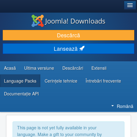
®
JOOMLA!
Joomla! Downloads
DESCARCĂ & ȘI EXTINDE
Descărcă
DESCOPERĂ & ÎNVAȚĂ
Lansează
COMUNITATE & SUPORT
RESURSE DEZVOLTATORI
Acasă
Ultima versiune
Descărcări
Extensii
Language Packs
Cerințele tehnice
Întrebări frecvente
Documentaţie API
Română
This page is not yet fully available in your
language. Make a gift to your community by