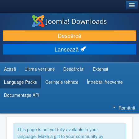
®
JOOMLA!
Joomla! Downloads
DESCARCĂ & ȘI EXTINDE
Descărcă
DESCOPERĂ & ÎNVAȚĂ
Lansează
COMUNITATE & SUPORT
RESURSE DEZVOLTATORI
Acasă
Ultima versiune
Descărcări
Extensii
Language Packs
Cerințele tehnice
Întrebări frecvente
Documentaţie API
Română
This page is not yet fully available in your
language. Make a gift to your community by