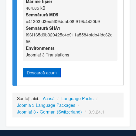
Mărime fișier
464.85 kB
Semnătură MD5
e41303fd3ee5f09ddab08f919b4420b9
Semnătură SHA1
f96f165d9b320425c4e911a5584bfdb4fdc62d
56
Environments
Joomla! 3 Translations
Descarcă acum
Sunteți aici:
Acasă
/
Language Packs
/
Joomla 3 Language Packages
/
Joomla! 3 - German (Switzerland)
/
3.9.24.1