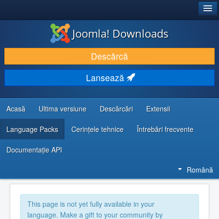
®
JOOMLA!
Joomla! Downloads
DESCARCĂ & ȘI EXTINDE
Descărcă
DESCOPERĂ & ÎNVAȚĂ
Lansează
COMUNITATE & SUPORT
RESURSE DEZVOLTATORI
Acasă
Ultima versiune
Descărcări
Extensii
Language Packs
Cerințele tehnice
Întrebări frecvente
Documentaţie API
Română
This page is not yet fully available in your
language. Make a gift to your community by