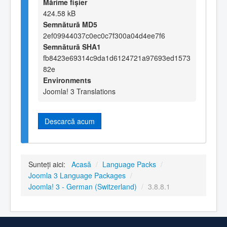
Mărime fișier
424.58 kB
Semnătură MD5
2ef09944037c0ec0c7f300a04d4ee7f6
Semnătură SHA1
fb8423e69314c9da1d6124721a97693ed1573
82e
Environments
Joomla! 3 Translations
Descarcă acum
Sunteți aici:
Acasă
/
Language Packs
/
Joomla 3 Language Packages
/
Joomla! 3 - German (Switzerland)
/
3.8.8.1