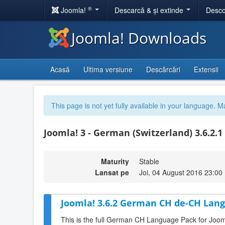
®
Joomla!
Descarcă & și extinde
Desco
Joomla! Downloads
Acasă
Ultima versiune
Descărcări
Extensii
This page is not yet fully available in your language. M
Joomla! 3 - German (Switzerland) 3.6.2.1
Maturity
Stable
Lansat pe
Joi, 04 August 2016 23:00
Joomla! 3.6.2 German CH de-CH Lang
This is the full German CH Language Pack for Joom