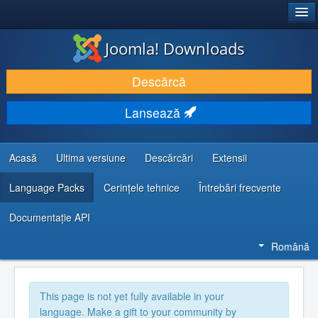
®
JOOMLA!
Joomla! Downloads
DESCARCĂ & ȘI EXTINDE
Descărcă
DESCOPERĂ & ÎNVAȚĂ
Lansează
COMUNITATE & SUPORT
RESURSE DEZVOLTATORI
Acasă
Ultima versiune
Descărcări
Extensii
Language Packs
Cerințele tehnice
Întrebări frecvente
Documentaţie API
Română
This page is not yet fully available in your
language. Make a gift to your community by