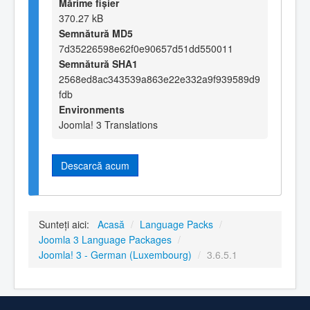
Mărime fișier
370.27 kB
Semnătură MD5
7d35226598e62f0e90657d51dd550011
Semnătură SHA1
2568ed8ac343539a863e22e332a9f939589d9
fdb
Environments
Joomla! 3 Translations
Descarcă acum
Sunteți aici:
Acasă
/
Language Packs
/
Joomla 3 Language Packages
/
Joomla! 3 - German (Luxembourg)
/
3.6.5.1