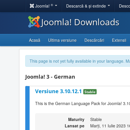
®
Joomla!
Descarcă & și extinde
Desco
Joomla! Downloads
Acasă
Ultima versiune
Descărcări
Extensii
This page is not yet fully available in your language. M
Joomla! 3 - German
Versiune 3.10.12.1
Stable
This is the German Language Pack for Joomla! 3.1
Maturity
Stable
Lansat pe
Marți, 11 Iulie 2023 