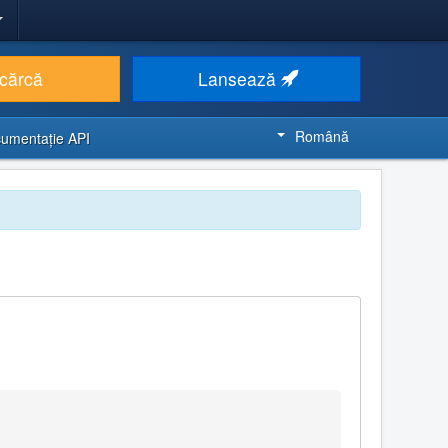
cărcă
Lansează
Română
umentaţie API