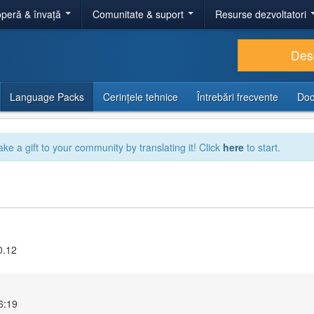
peră & învață
Comunitate & suport
Resurse dezvoltatori
Des
Language Packs
Cerințele tehnice
Întrebări frecvente
Doc
ake a gift to your community by translating it! Click
here
to start.
0.12
16:19