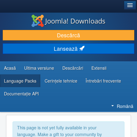
®
JOOMLA!
Joomla! Downloads
DESCARCĂ & ȘI EXTINDE
Descărcă
DESCOPERĂ & ÎNVAȚĂ
Lansează
COMUNITATE & SUPORT
RESURSE DEZVOLTATORI
Acasă
Ultima versiune
Descărcări
Extensii
Language Packs
Cerințele tehnice
Întrebări frecvente
Documentaţie API
Română
This page is not yet fully available in your
language. Make a gift to your community by