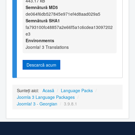
443.17 kB
Semnătură MD5
de064f6db527845e971ef4d8aad029a5
Semnătură SHA1
fa793100fc48857a2e66f5a1c6cdea13097202
e3
Environments
Joomla! 3 Translations
Descarcă acum
Sunteți aici:
Acasă
/
Language Packs
/
Joomla 3 Language Packages
/
Joomla! 3 - Georgian
/
3.9.8.1