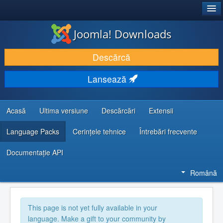
®
JOOMLA!
Joomla! Downloads
DESCARCĂ & ȘI EXTINDE
Descărcă
DESCOPERĂ & ÎNVAȚĂ
Lansează
COMUNITATE & SUPORT
RESURSE DEZVOLTATORI
Acasă
Ultima versiune
Descărcări
Extensii
Language Packs
Cerințele tehnice
Întrebări frecvente
Documentaţie API
Română
This page is not yet fully available in your
language. Make a gift to your community by