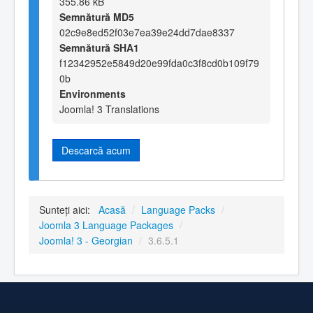
355.86 kB
Semnătură MD5
02c9e8ed52f03e7ea39e24dd7dae8337
Semnătură SHA1
f12342952e5849d20e99fda0c3f8cd0b109f79
0b
Environments
Joomla! 3 Translations
Descarcă acum
Sunteți aici:
Acasă
/
Language Packs
/
Joomla 3 Language Packages
/
Joomla! 3 - Georgian
/
3.6.5.1