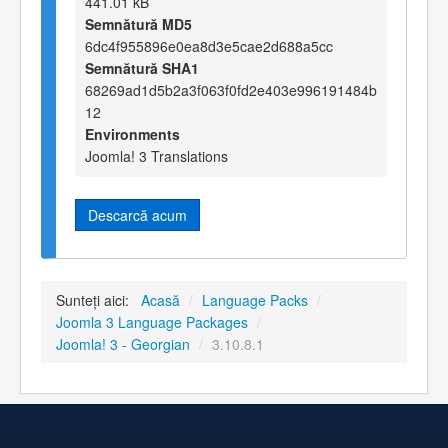
441.01 kB
Semnătură MD5
6dc4f955896e0ea8d3e5cae2d688a5cc
Semnătură SHA1
68269ad1d5b2a3f063f0fd2e403e996191484b
12
Environments
Joomla! 3 Translations
Descarcă acum
Sunteți aici:
Acasă
/
Language Packs
/
Joomla 3 Language Packages
/
Joomla! 3 - Georgian
/
3.10.8.1