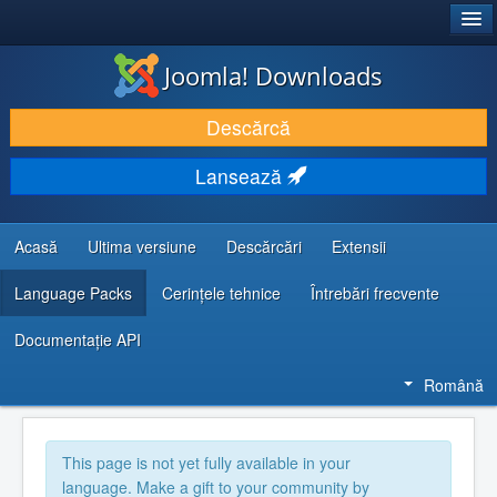
®
JOOMLA!
Joomla! Downloads
DESCARCĂ & ȘI EXTINDE
Descărcă
DESCOPERĂ & ÎNVAȚĂ
Lansează
COMUNITATE & SUPORT
RESURSE DEZVOLTATORI
Acasă
Ultima versiune
Descărcări
Extensii
Language Packs
Cerințele tehnice
Întrebări frecvente
Documentaţie API
Română
This page is not yet fully available in your
language. Make a gift to your community by