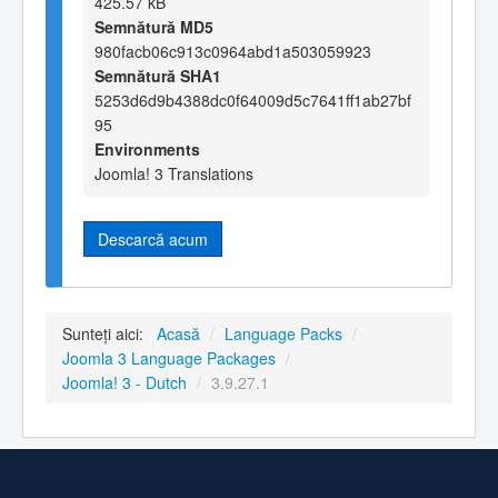
425.57 kB
Semnătură MD5
980facb06c913c0964abd1a503059923
Semnătură SHA1
5253d6d9b4388dc0f64009d5c7641ff1ab27bf
95
Environments
Joomla! 3 Translations
Descarcă acum
Sunteți aici:
Acasă
/
Language Packs
/
Joomla 3 Language Packages
/
Joomla! 3 - Dutch
/
3.9.27.1