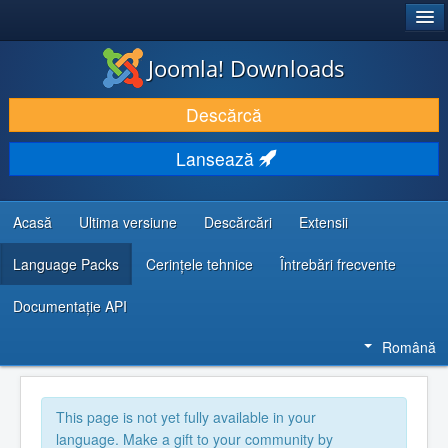
®
JOOMLA!
Joomla! Downloads
DESCARCĂ & ȘI EXTINDE
Descărcă
DESCOPERĂ & ÎNVAȚĂ
Lansează
COMUNITATE & SUPORT
RESURSE DEZVOLTATORI
Acasă
Ultima versiune
Descărcări
Extensii
Language Packs
Cerințele tehnice
Întrebări frecvente
Documentaţie API
Română
This page is not yet fully available in your
language. Make a gift to your community by