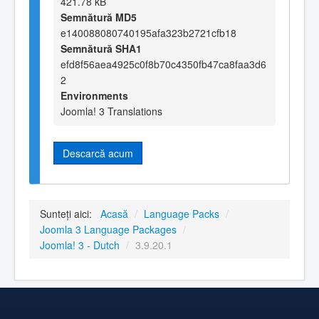
421.78 kB
Semnătură MD5
e140088080740195afa323b2721cfb18
Semnătură SHA1
efd8f56aea4925c0f8b70c4350fb47ca8faa3d6
2
Environments
Joomla! 3 Translations
Descarcă acum
Sunteți aici:
Acasă
/
Language Packs
/
Joomla 3 Language Packages
/
Joomla! 3 - Dutch
/
3.9.20.1