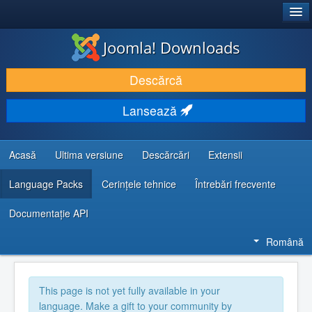
®
JOOMLA!
Joomla! Downloads
DESCARCĂ & ȘI EXTINDE
Descărcă
DESCOPERĂ & ÎNVAȚĂ
Lansează
COMUNITATE & SUPORT
RESURSE DEZVOLTATORI
Acasă
Ultima versiune
Descărcări
Extensii
Language Packs
Cerințele tehnice
Întrebări frecvente
Documentaţie API
Română
This page is not yet fully available in your
language. Make a gift to your community by