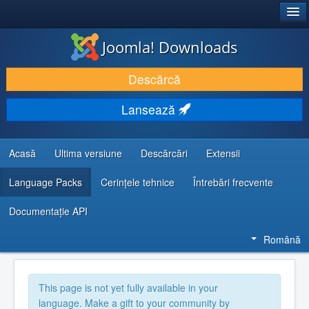
®
JOOMLA!
Joomla! Downloads
DESCARCĂ & ȘI EXTINDE
Descărcă
DESCOPERĂ & ÎNVAȚĂ
Lansează
COMUNITATE & SUPORT
RESURSE DEZVOLTATORI
Acasă
Ultima versiune
Descărcări
Extensii
Language Packs
Cerințele tehnice
Întrebări frecvente
Documentaţie API
Română
This page is not yet fully available in your
language. Make a gift to your community by