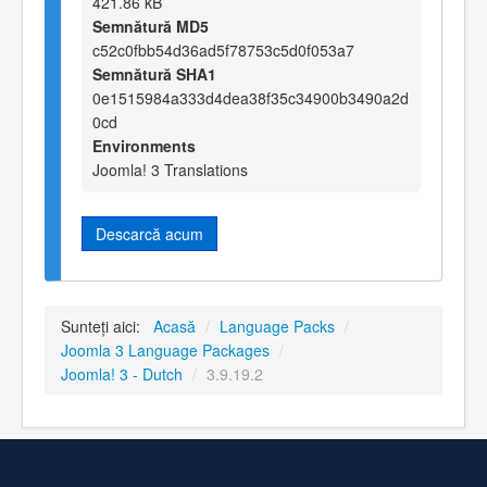
421.86 kB
Semnătură MD5
c52c0fbb54d36ad5f78753c5d0f053a7
Semnătură SHA1
0e1515984a333d4dea38f35c34900b3490a2d
0cd
Environments
Joomla! 3 Translations
Descarcă acum
Sunteți aici:
Acasă
/
Language Packs
/
Joomla 3 Language Packages
/
Joomla! 3 - Dutch
/
3.9.19.2