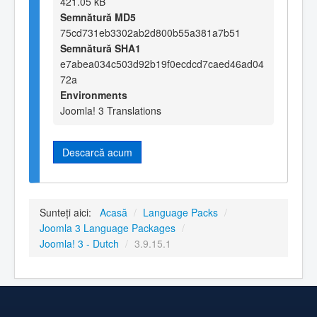
421.05 kB
Semnătură MD5
75cd731eb3302ab2d800b55a381a7b51
Semnătură SHA1
e7abea034c503d92b19f0ecdcd7caed46ad04
72a
Environments
Joomla! 3 Translations
Descarcă acum
Sunteți aici:
Acasă
/
Language Packs
/
Joomla 3 Language Packages
/
Joomla! 3 - Dutch
/
3.9.15.1