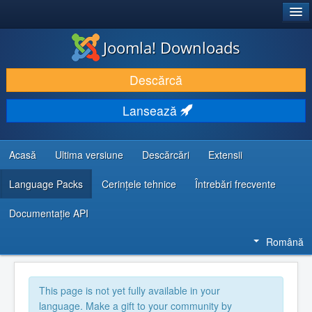
®
JOOMLA!
Joomla! Downloads
DESCARCĂ & ȘI EXTINDE
Descărcă
DESCOPERĂ & ÎNVAȚĂ
Lansează
COMUNITATE & SUPORT
RESURSE DEZVOLTATORI
Acasă
Ultima versiune
Descărcări
Extensii
Language Packs
Cerințele tehnice
Întrebări frecvente
Documentaţie API
Română
This page is not yet fully available in your
language. Make a gift to your community by