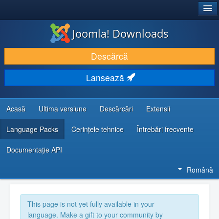
®
JOOMLA!
Joomla! Downloads
DESCARCĂ & ȘI EXTINDE
Descărcă
DESCOPERĂ & ÎNVAȚĂ
Lansează
COMUNITATE & SUPORT
RESURSE DEZVOLTATORI
Acasă
Ultima versiune
Descărcări
Extensii
Language Packs
Cerințele tehnice
Întrebări frecvente
Documentaţie API
Română
This page is not yet fully available in your
language. Make a gift to your community by