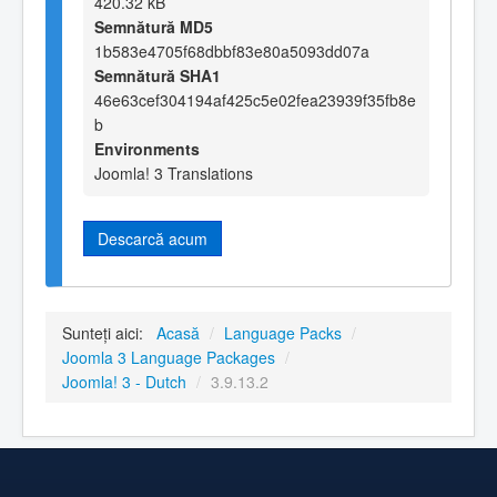
420.32 kB
Semnătură MD5
1b583e4705f68dbbf83e80a5093dd07a
Semnătură SHA1
46e63cef304194af425c5e02fea23939f35fb8e
b
Environments
Joomla! 3 Translations
Descarcă acum
Sunteți aici:
Acasă
/
Language Packs
/
Joomla 3 Language Packages
/
Joomla! 3 - Dutch
/
3.9.13.2