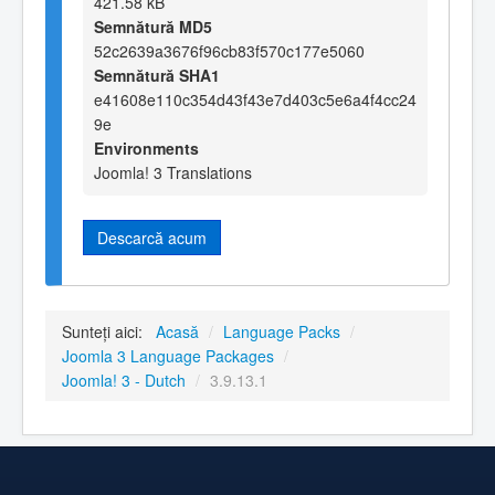
421.58 kB
Semnătură MD5
52c2639a3676f96cb83f570c177e5060
Semnătură SHA1
e41608e110c354d43f43e7d403c5e6a4f4cc24
9e
Environments
Joomla! 3 Translations
Descarcă acum
Sunteți aici:
Acasă
/
Language Packs
/
Joomla 3 Language Packages
/
Joomla! 3 - Dutch
/
3.9.13.1