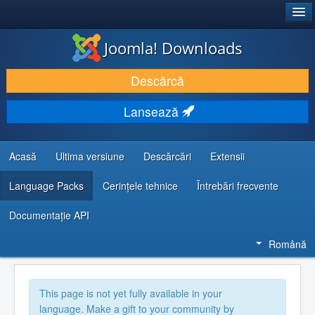
®
JOOMLA!
Joomla! Downloads
DESCARCĂ & ȘI EXTINDE
Descărcă
DESCOPERĂ & ÎNVAȚĂ
Lansează
COMUNITATE & SUPORT
RESURSE DEZVOLTATORI
Acasă
Ultima versiune
Descărcări
Extensii
Language Packs
Cerințele tehnice
Întrebări frecvente
Documentaţie API
Română
This page is not yet fully available in your
language. Make a gift to your community by