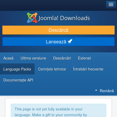
®
JOOMLA!
Joomla! Downloads
DESCARCĂ & ȘI EXTINDE
Descărcă
DESCOPERĂ & ÎNVAȚĂ
Lansează
COMUNITATE & SUPORT
RESURSE DEZVOLTATORI
Acasă
Ultima versiune
Descărcări
Extensii
Language Packs
Cerințele tehnice
Întrebări frecvente
Documentaţie API
Română
This page is not yet fully available in your
language. Make a gift to your community by