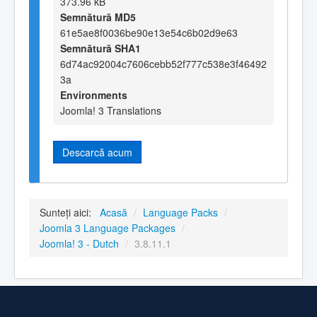
373.96 kB
Semnătură MD5
61e5ae8f0036be90e13e54c6b02d9e63
Semnătură SHA1
6d74ac92004c7606cebb52f777c538e3f46492
3a
Environments
Joomla! 3 Translations
Descarcă acum
Sunteți aici:
Acasă
/
Language Packs
/
Joomla 3 Language Packages
/
Joomla! 3 - Dutch
/
3.8.11.1