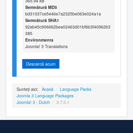
365.94 kB
Semnătură MD5
bd31037ce5446e7a2325be063e024a1a
Semnătură SHA1
92ab45c906662bea02463d01bf6b3f40962b3
385
Environments
Joomla! 3 Translations
Descarcă acum
Sunteți aici:
Acasă
/
Language Packs
/
Joomla 3 Language Packages
/
Joomla! 3 - Dutch
/
3.7.0.1