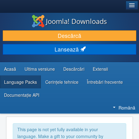
®
JOOMLA!
Joomla! Downloads
DESCARCĂ & ȘI EXTINDE
Descărcă
DESCOPERĂ & ÎNVAȚĂ
Lansează
COMUNITATE & SUPORT
RESURSE DEZVOLTATORI
Acasă
Ultima versiune
Descărcări
Extensii
Language Packs
Cerințele tehnice
Întrebări frecvente
Documentaţie API
Română
This page is not yet fully available in your
language. Make a gift to your community by