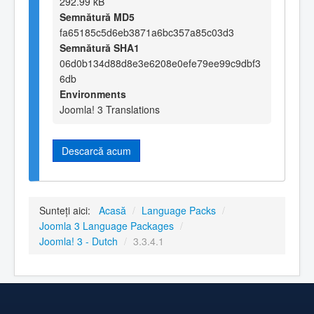
292.99 kB
Semnătură MD5
fa65185c5d6eb3871a6bc357a85c03d3
Semnătură SHA1
06d0b134d88d8e3e6208e0efe79ee99c9dbf3
6db
Environments
Joomla! 3 Translations
Descarcă acum
Sunteți aici:
Acasă
/
Language Packs
/
Joomla 3 Language Packages
/
Joomla! 3 - Dutch
/
3.3.4.1