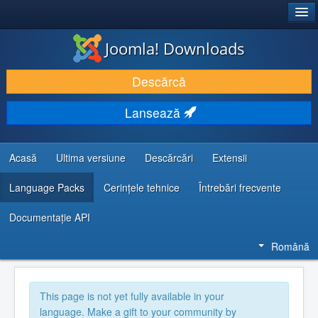
®
JOOMLA!
Joomla! Downloads
DESCARCĂ & ȘI EXTINDE
Descărcă
DESCOPERĂ & ÎNVAȚĂ
Lansează
COMUNITATE & SUPORT
RESURSE DEZVOLTATORI
Acasă
Ultima versiune
Descărcări
Extensii
Language Packs
Cerințele tehnice
Întrebări frecvente
Documentaţie API
Română
This page is not yet fully available in your
language. Make a gift to your community by