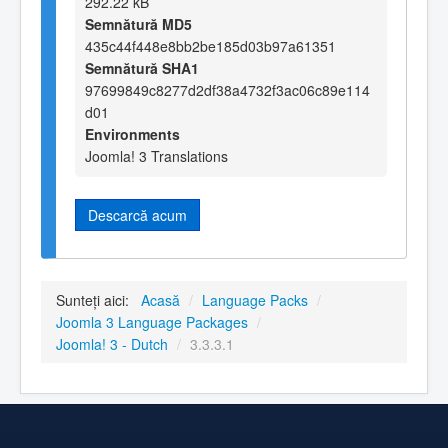
292.22 kB
Semnătură MD5
435c44f448e8bb2be185d03b97a61351
Semnătură SHA1
97699849c8277d2df38a4732f3ac06c89e114
d01
Environments
Joomla! 3 Translations
Descarcă acum
Sunteți aici:
Acasă
/
Language Packs
/
Joomla 3 Language Packages
/
Joomla! 3 - Dutch
/
3.3.3.1