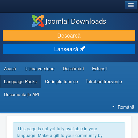
®
JOOMLA!
Joomla! Downloads
DESCARCĂ & ȘI EXTINDE
Descărcă
DESCOPERĂ & ÎNVAȚĂ
Lansează
COMUNITATE & SUPORT
RESURSE DEZVOLTATORI
Acasă
Ultima versiune
Descărcări
Extensii
Language Packs
Cerințele tehnice
Întrebări frecvente
Documentaţie API
Română
This page is not yet fully available in your
language. Make a gift to your community by