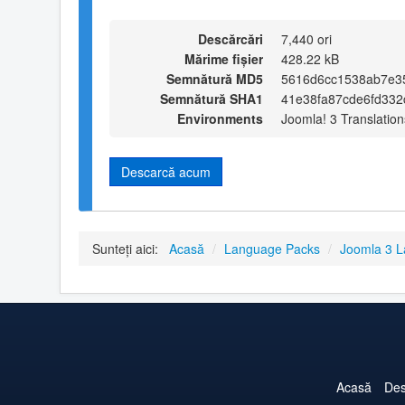
Descărcări
7,440 ori
Mărime fișier
428.22 kB
Semnătură MD5
5616d6cc1538ab7e3
Semnătură SHA1
41e38fa87cde6fd33
Environments
Joomla! 3 Translation
Descarcă acum
Sunteți aici:
Acasă
/
Language Packs
/
Joomla 3 
Acasă
Des