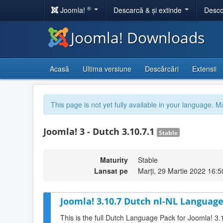
®
Joomla!
Descarcă & și extinde
Desco
Joomla! Downloads
Acasă
Ultima versiune
Descărcări
Extensii
This page is not yet fully available in your language. M
Joomla! 3 - Dutch 3.10.7.1
Stable
Maturity
Stable
Lansat pe
Marți, 29 Martie 2022 16:5
Joomla! 3.10.7 Dutch nl-NL Language
This is the full Dutch Language Pack for Joomla! 3.