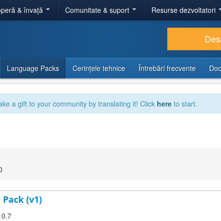
peră & învață
Comunitate & suport
Resurse dezvoltatori
Des
Language Packs
Cerințele tehnice
Întrebări frecvente
Doc
ake a gift to your community by translating it! Click
here
to start.
0
 Pack (v1)
10.7