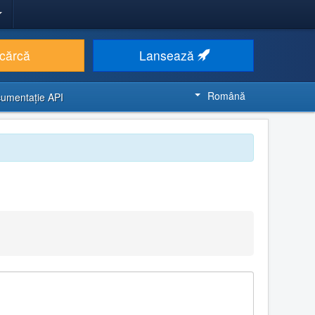
cărcă
Lansează
Română
umentaţie API