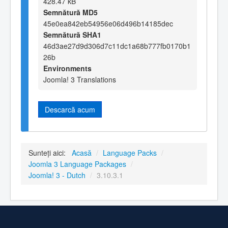
428.47 kB
Semnătură MD5
45e0ea842eb54956e06d496b14185dec
Semnătură SHA1
46d3ae27d9d306d7c11dc1a68b777fb0170b1
26b
Environments
Joomla! 3 Translations
Descarcă acum
Sunteți aici:
Acasă
/
Language Packs
/
Joomla 3 Language Packages
/
Joomla! 3 - Dutch
/
3.10.3.1