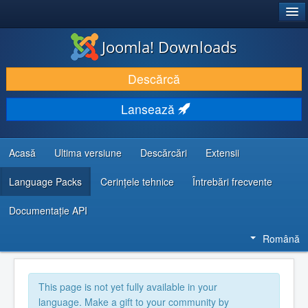
®
JOOMLA!
Joomla! Downloads
DESCARCĂ & ȘI EXTINDE
Descărcă
DESCOPERĂ & ÎNVAȚĂ
Lansează
COMUNITATE & SUPORT
RESURSE DEZVOLTATORI
Acasă
Ultima versiune
Descărcări
Extensii
Language Packs
Cerințele tehnice
Întrebări frecvente
Documentaţie API
Română
This page is not yet fully available in your
language. Make a gift to your community by