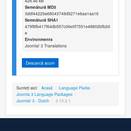
428.46 kB
Semnătură MD5
3ddf44229a68043749d5271e6aa1aa16
Semnătură SHA1
479f8fb417f64db557c06e0f7551e48802bfb2d
e
Environments
Joomla! 3 Translations
Descarcă acum
Sunteți aici:
Acasă
/
Language Packs
/
Joomla 3 Language Packages
/
Joomla! 3 - Dutch
/
3.10.2.1