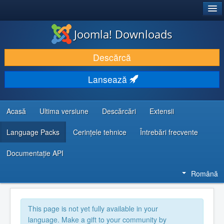
®
JOOMLA!
Joomla! Downloads
DESCARCĂ & ȘI EXTINDE
Descărcă
DESCOPERĂ & ÎNVAȚĂ
Lansează
COMUNITATE & SUPORT
RESURSE DEZVOLTATORI
Acasă
Ultima versiune
Descărcări
Extensii
Language Packs
Cerințele tehnice
Întrebări frecvente
Documentaţie API
Română
This page is not yet fully available in your
language. Make a gift to your community by